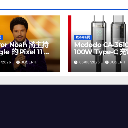
聞
數碼界新聞
vor Noah 將主持
Mcdodo CA-361
le 的 Pixel 11 推
100W Type-C 
動
正式上市，售價
8/2026
JOSEPH
06/08/2026
JOSEPH
HK$115