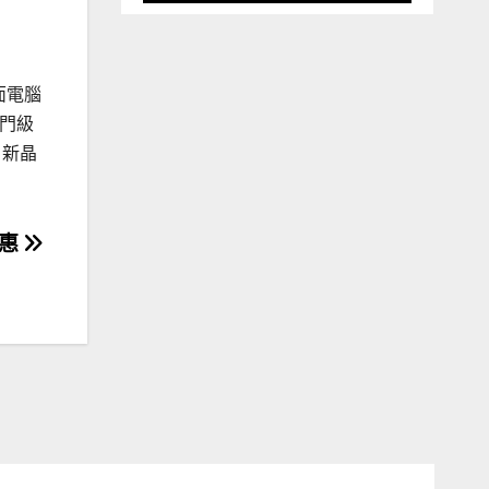
面電腦
入門級
。新晶
實惠