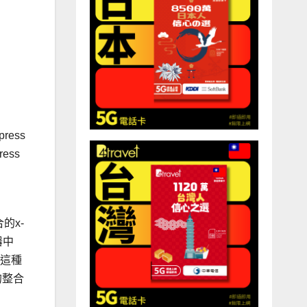
ress
ess
的x-
器中
，這種
的整合