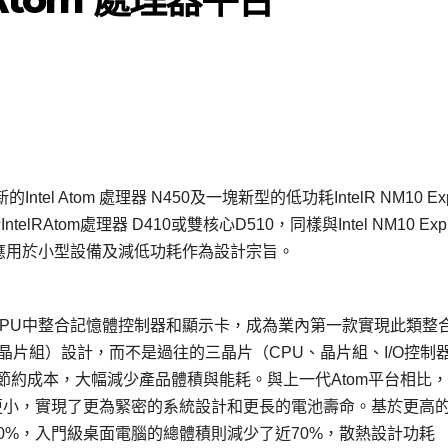
Intel Atom 處理器 N450及一塊新型的低功耗IntelR NM10 Exp
RAtom處理器 D410或雙核心D510，同樣與Intel NM10 Expr
就以應用於小型設備及減低功耗作為設計宗旨。
CPU中整合記憶體控制器和顯示卡，成為業內第一款實現此類整合
+晶片組）設計，而不是過往的三晶片（CPU、晶片組、I/O控制
節約成本，大幅減少產品體積與能耗。與上一代Atom平台相比
尺寸更小，實現了更為緊密的系統設計和更長的電池壽命。基於更高
約60%，入門級桌面電腦的總體積則減少了近70%，散熱設計功耗