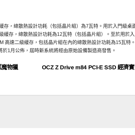
速二級緩存，總散熱設計功耗（包括晶片組）為7瓦特。用於入門級桌
高速二級緩存，總散熱設計功耗為12瓦特（包括晶片組）。至於用於
有1M 高速二級緩存，包括晶片組在內的總散熱設計功耗為15瓦特
料將於1月公佈，屆時新系統將經由原始設備製造商發售。
 《魔物獵
OCZ Z Drive m84 PCI-E SSD 經濟