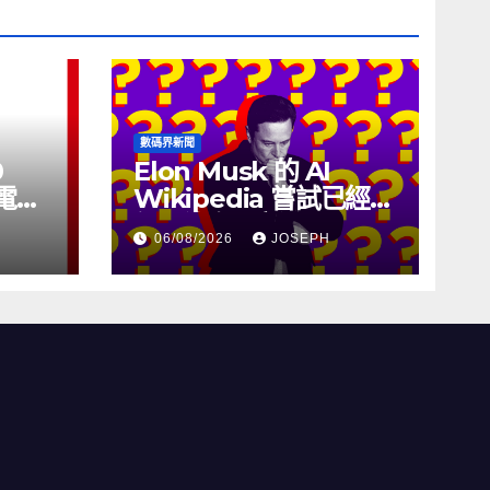
數碼界新聞
0
Elon Musk 的 AI
充電線
Wikipedia 嘗試已經幾
個月沒有更新了
06/08/2026
JOSEPH