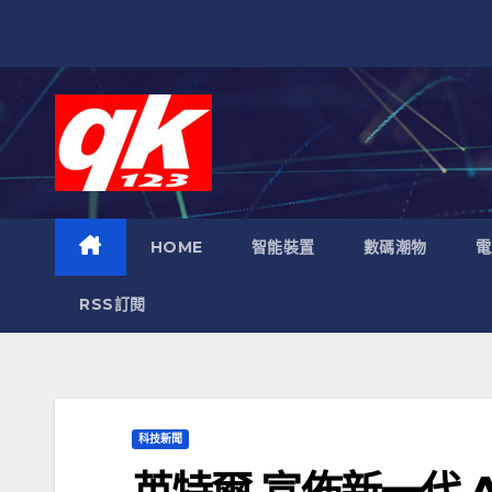
跳
至
內
容
HOME
智能裝置
數碼潮物
電
RSS訂閱
科技新聞
英特爾 宣佈新一代 