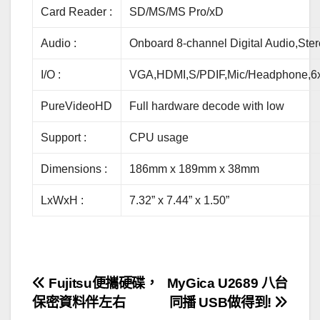
Card Reader :
SD/MS/MS Pro/xD
Audio :
Onboard 8-channel Digital Audio,Ste
I/O :
VGA,HDMI,S/PDIF,Mic/Headphone,
PureVideoHD
Full hardware decode with low
Support :
CPU usage
Dimensions :
186mm x 189mm x 38mm
LxWxH :
7.32” x 7.44” x 1.50”
文
Fujitsu便攜硬碟，
MyGica U2689 八台
保密資料伴左右
同播 USB做得到!
章