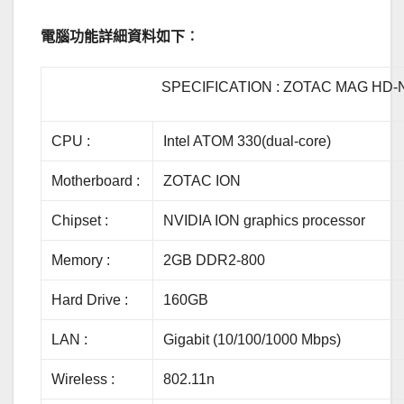
電腦功能詳細資料如下︰
SPECIFICATION : ZOTAC MAG HD-
CPU :
Intel ATOM 330(dual-core)
Motherboard :
ZOTAC ION
Chipset :
NVIDIA ION graphics processor
Memory :
2GB DDR2-800
Hard Drive :
160GB
LAN :
Gigabit (10/100/1000 Mbps)
Wireless :
802.11n