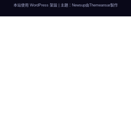
本站使用 WordPress 架設
|
主題：Newsup由
Themeansar
製作