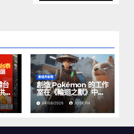
數碼界新聞
韓台
創造 Pokémon 的工作
供無
室在《輪迴之獸》中尋
找自我聲音的挑戰
04/08/2026
JOSEPH