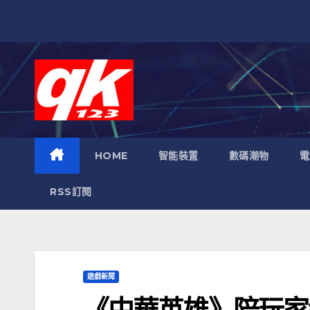
跳
至
內
容
HOME
智能裝置
數碼潮物
電
RSS訂閱
遊戲新聞
《中華英雄》陪玩家