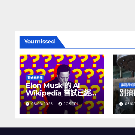
You missed
數碼界新聞
Elon Musk 的 AI
數碼界新
Wikipedia 嘗試已經幾
別搞
個月沒有更新了
06/08/2026
JOSEPH
05/0