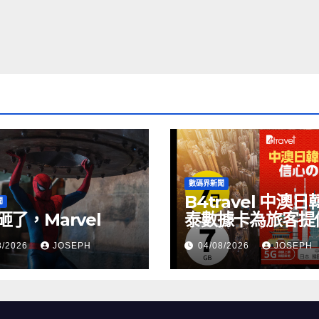
數碼界新聞
B4travel 中澳日
聞
砸了，Marvel
泰數據卡為旅客提
縫網絡體驗
8/2026
JOSEPH
04/08/2026
JOSEPH