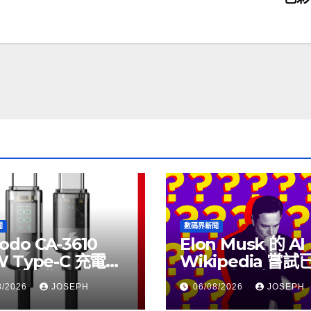
聞
數碼界新聞
odo CA-3610
Elon Musk 的 AI
W Type-C 充電線
Wikipedia 嘗
上市，售價
個月沒有更新了
8/2026
JOSEPH
06/08/2026
JOSEPH
115