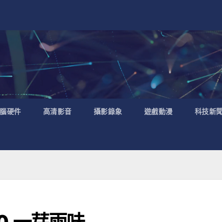
腦硬件
高清影音
攝影錄象
遊戲動漫
科技新
70 一芽兩味