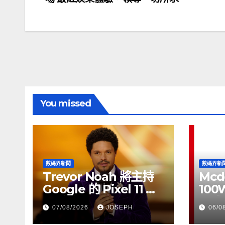
章
導
覽
You missed
數碼界新聞
數碼界新
Trevor Noah 將主持
Mcd
Google 的 Pixel 11 推
100
介活動
正式
07/08/2026
JOSEPH
06/0
HK$