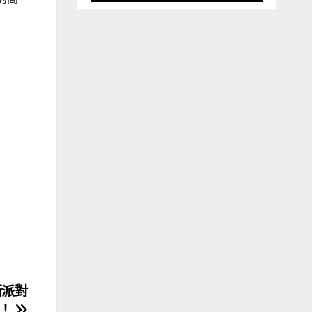
新派對
彩！