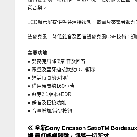
質音樂。
LCD顯示屏提供藍芽連接狀態，電量及來電者狀況
雙麥克風 – 降低雜音及回音雙麥克風DSP技術，
主要功能
● 雙麥克風降低雜音及回音
● 電量及藍牙連接狀態LCD顯示
● 通話時間約6小時
● 備用時間約160小時
● 藍芽2.1版本+EDR
● 靜音及拒接功能
● 音量增加/減少按鈕
文
全新Sony Ericsson SatioTM Borde
場 最紅娛樂體驗，領導一切所求