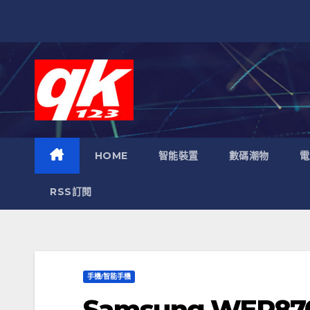
跳
至
內
容
HOME
智能裝置
數碼潮物
電
RSS訂閱
手機/智能手機
Samsung WEP8