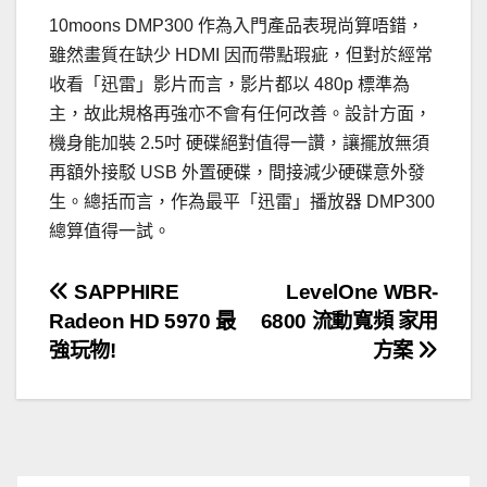
10moons DMP300 作為入門產品表現尚算唔錯，
雖然畫質在缺少 HDMI 因而帶點瑕疵，但對於經常
收看「迅雷」影片而言，影片都以 480p 標準為
主，故此規格再強亦不會有任何改善。設計方面，
機身能加裝 2.5吋 硬碟絕對值得一讚，讓擺放無須
再額外接駁 USB 外置硬碟，間接減少硬碟意外發
生。總括而言，作為最平「迅雷」播放器 DMP300
總算值得一試。
文
SAPPHIRE
LevelOne WBR-
Radeon HD 5970 最
6800 流動寬頻 家用
章
強玩物!
方案
導
覽