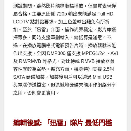
測試期間，雖然影片能夠順暢播放，但畫質表現僅
屬合格，主要原因係 720p 輸出未能滿足 Full HD
LCDTV 點對點要求，加上色差輸出難免有所折
扣。至於「迅雷」介面，操作尚算穩定，影片庫選
擇眾多，同時支援筆劃輸入，總括算是滿意。不
過，在播放電腦格式電影預告片時，播放器就未能
作出支援，全因 DMP300 僅支援 MPEG1/2/4、AVI
及 RM/RMVB 等格式，對比傳統 RMVB 播放器兼
容性就較為弱勢。擴充方面，機身特別支援 2.5吋
SATA 硬碟加裝，加裝後用戶可以透過 Mini USB
與電腦傳送檔案，但遺憾地硬碟未能用作網絡分享
之用，否則會更實用。
編輯後感: 「迅雷」睇片 最低門檻