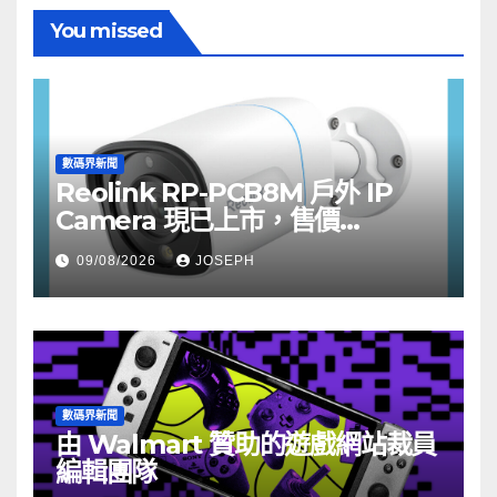
You missed
數碼界新聞
Reolink RP-PCB8M 戶外 IP
Camera 現已上市，售價
HK$722
09/08/2026
JOSEPH
數碼界新聞
由 Walmart 贊助的遊戲網站裁員
編輯團隊