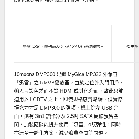
DMP300 有咩特別就記得收睇下介紹。
.
提供 USB、讀卡器及 2.5吋 SATA 硬碟擴充。
僅支援色
10moons DMP300 是繼 MyGica MP322 外兼容
「迅雷」之 RMVB播放器，由於定位針入門用戶，
輸入只設色差而不設 HDMI 或其他介面，故此只能
適用於 LCDTV 之上。即使規格感覺略瞬，但實際
擴充力才是 DMP300 的強項，機上除左 USB 介
面，還有 3in1 讀卡器及 2.5吋 SATA 硬碟預留空
間，加裝硬碟能提升使用「迅雷」o既彈性，同時
亦達至一體化方案，減少浪費空間等問題。