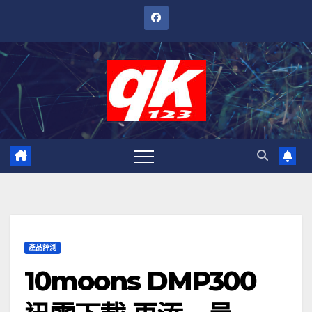
跳
至
內
容
產品評測
10moons DMP300