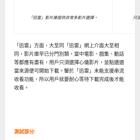
「迅雷」影片庫提供非常多影片選擇。
只
「迅雷」方面，大至同「迅雷」網上介面大至相
同，影片庫早已分門別類，當中電影、戲集、動話
等都應有盡有，用戶只須選擇心儀影片，並點選適
當來源便可開始下載。鑒於「迅雷」未能支援串流
收看功能，所以用戶就要耐心等待下載完成後才能
收看。
.
.
測試部分: