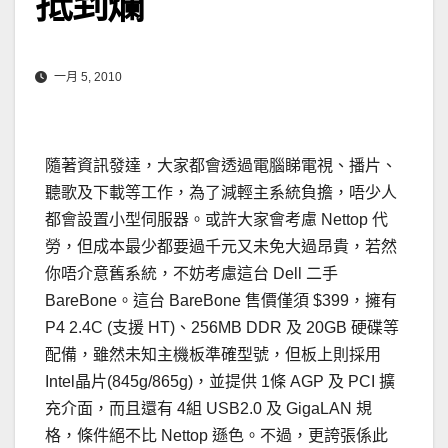
抵到爛
一月 5, 2010
隨著資訊發達，大家都會透過電腦睇電視、播片、
聽歌及下載等工作，為了減輕主系統負擔，唔少人
都會設置小型伺服器。或許大家會考慮 Nettop 代
勞，但成本最少都要過千元又未免大過昂貴，若然
你唔介意舊系統，不妨考慮這台 Dell 二手
BareBone。這台 BareBone 售價僅須 $399，擁有
P4 2.4C (支援 HT)、256MB DDR 及 20GB 硬碟等
配備，雖然未知主機板準確型號，但板上則採用
Intel晶片(845g/865g)，並提供 1條 AGP 及 PCI 擴
充介面，而且還有 4組 USB2.0 及 GigaLAN 規
格，條件絕不比 Nettop 遜色。不過，更誇張係此