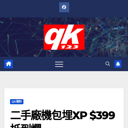
跳
至
內
容
QK場料
二手廠機包埋XP $399