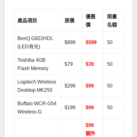
優惠
限量
產品項目
原價
價
名額
BenQ G922HDL
$899
$599
50
(LED背光)
Toshiba 4GB
$79
$39
50
Flash Memory
Logitech Wireless
$299
$99
50
Desktop MK250
Buffalo WCR-G54
$199
$99
50
Wireless-G
$99
額外