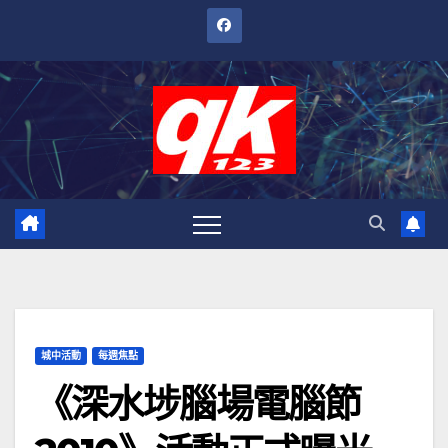
跳
至
內
容
城中活動
每週焦點
《深水埗腦場電腦節