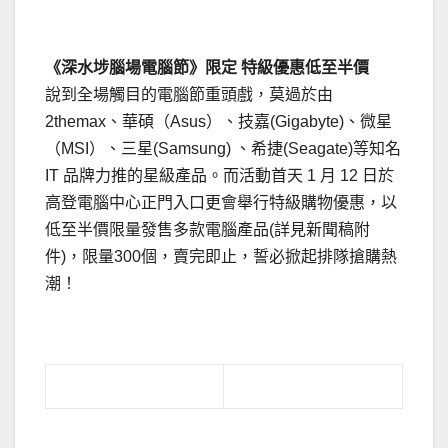
《深水埗腦場電腦節》限定 特級優惠低至半價
說到全場觸目的電腦節重頭戲，莫過於由
2themax、華碩（Asus）、技嘉(Gigabyte)、微星
（MSI）、三星(Samsung) 、希捷(Seagate)等知名
IT 品牌力推的星級產品。而活動首天 1 月 12 日於
高登電腦中心正門入口更會舉行特級購物優惠，以
低至半價限量發售多款電腦產品(詳見新聞稿附
件)，限量300個，賣完即止，誓必掀起排隊搶購熱
潮！
.
.