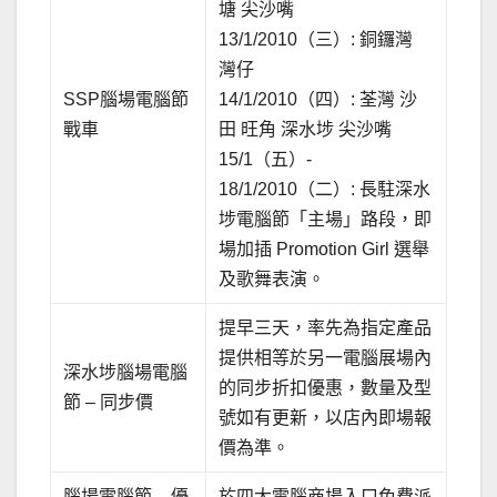
塘 尖沙嘴
13/1/2010（三）: 銅鑼灣
灣仔
SSP腦場電腦節
14/1/2010（四）: 荃灣 沙
戰車
田 旺角 深水埗 尖沙嘴
15/1（五）-
18/1/2010（二）: 長駐深水
埗電腦節「主場」路段，即
場加插 Promotion Girl 選舉
及歌舞表演。
提早三天，率先為指定產品
提供相等於另一電腦展場內
深水埗腦場電腦
的同步折扣優惠，數量及型
節 – 同步價
號如有更新，以店內即場報
價為準。
腦場電腦節 – 優
於四大電腦商場入口免費派