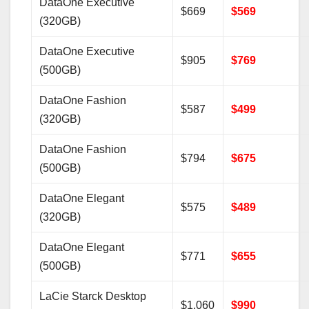
DataOne Executive
$669
$569
(320GB)
DataOne Executive
$905
$769
(500GB)
DataOne Fashion
$587
$499
(320GB)
DataOne Fashion
$794
$675
(500GB)
DataOne Elegant
$575
$489
(320GB)
DataOne Elegant
$771
$655
(500GB)
LaCie Starck Desktop
$1,060
$990