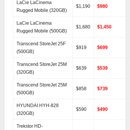
LaCie LaCinema
$1,190
$980
Rugged Mobile (320GB)
LaCie LaCinema
$1,680
$1,450
Rugged Mobile (500GB)
Transcend StoreJet 25F
$919
$699
(500GB)
Transcend StoreJet 25M
$639
$539
(320GB)
Transcend StoreJet 25M
$858
$739
(500GB)
HYUNDAI HYH-828
$590
$490
(320GB)
Trekstor HD-