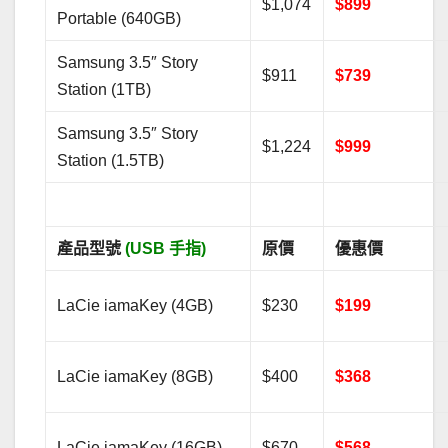
$1,074
$899
Portable (640GB)
Samsung 3.5″ Story
$911
$739
Station (1TB)
Samsung 3.5″ Story
$1,224
$999
Station (1.5TB)
產品型號
(USB 手指)
原價
優惠價
LaCie iamaKey (4GB)
$230
$199
LaCie iamaKey (8GB)
$400
$368
LaCie iamaKey (16GB)
$670
$568