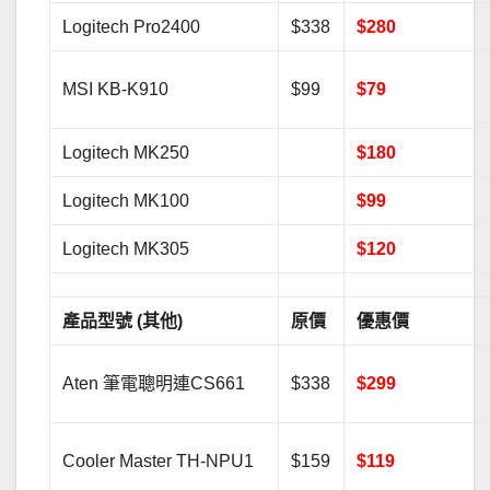
Logitech Pro2400
$338
$280
MSI KB-K910
$99
$79
Logitech MK250
$180
Logitech MK100
$99
Logitech MK305
$120
產品型號 (其他)
原價
優惠價
Aten 筆電聰明連CS661
$338
$299
Cooler Master TH-NPU1
$159
$119