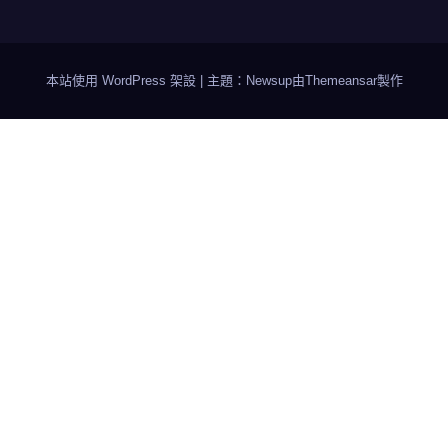
本站使用 WordPress 架設
|
主題：Newsup由
Themeansar
製作