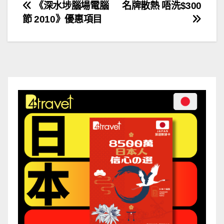
文
《深水埗腦場電腦
名牌散熱 唔洗$300
節 2010》優惠項目
章
導
覽