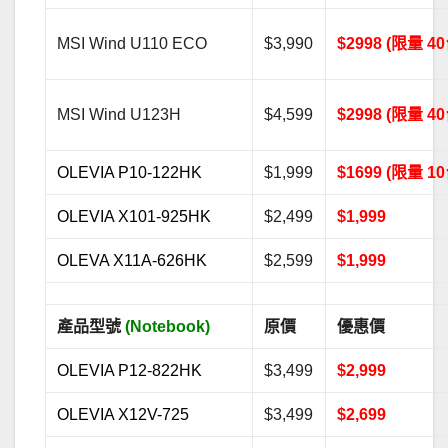
MSI Wind U110 ECO
$3,990
$2998 (限量 40
MSI Wind U123H
$4,599
$2998 (限量 40
OLEVIA P10-122HK
$1,999
$1699 (限量 10
OLEVIA X101-925HK
$2,499
$1,999
OLEVA X11A-626HK
$2,599
$1,999
產品型號
(Notebook)
原價
優惠價
OLEVIA P12-822HK
$3,499
$2,999
OLEVIA X12V-725
$3,499
$2,699