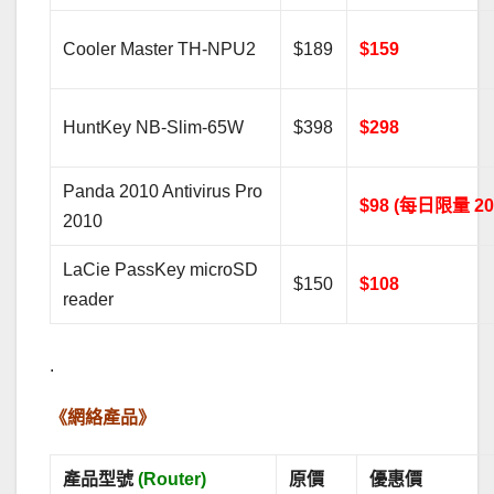
Cooler Master TH-NPU2
$189
$159
HuntKey NB-Slim-65W
$398
$298
Panda 2010 Antivirus Pro
$98 (每日限量 2
2010
LaCie PassKey microSD
$150
$108
reader
.
《網絡產品》
產品型號
(Router)
原價
優惠價