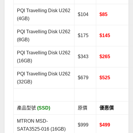
PQI Travelling Disk U262
$104
$85
(4GB)
PQI Travelling Disk U262
$175
$145
(8GB)
PQI Travelling Disk U262
$343
$265
(16GB)
PQI Travelling Disk U262
$679
$525
(32GB)
產品型號
(SSD)
原價
優惠價
MTRON MSD-
$999
$499
SATA3525-016 (16GB)