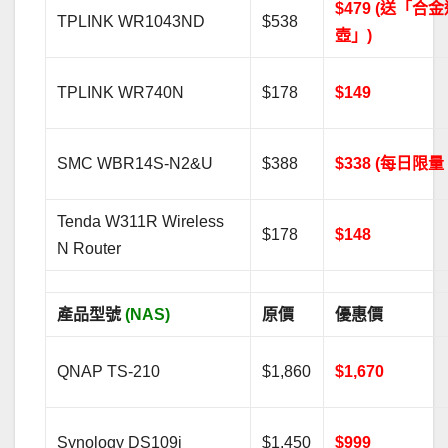
$479 (送「合
TPLINK WR1043ND
$538
壺」)
TPLINK WR740N
$178
$149
SMC WBR14S-N2&U
$388
$338 (每日限量 
Tenda W311R Wireless
$178
$148
N Router
產品型號
(NAS)
原價
優惠價
QNAP TS-210
$1,860
$1,670
Synology DS109j
$1,450
$999