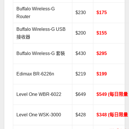
Buffalo Wireless-G
$230
$175
Router
Buffalo Wireless-G USB
$200
$155
接收器
Buffalo Wireless-G 套裝
$430
$295
Edimax BR-6226n
$219
$199
Level One WBR-6022
$649
$549 (每日限量 
Level One WSK-3000
$428
$348 (每日限量 