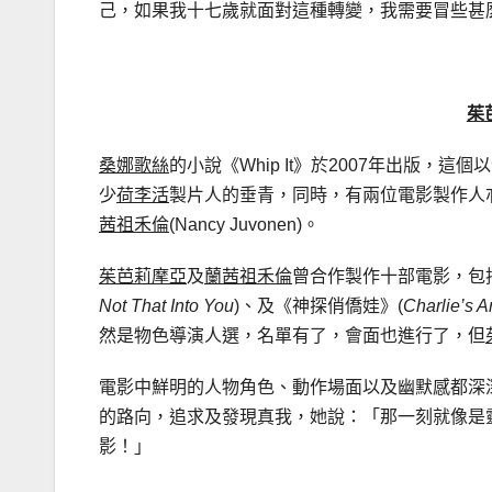
己，如果我十七歲就面對這種轉變，我需要冒些甚
茱
桑娜歌絲
的小說《Whip It》於2007年出版
少
荷李活
製片人的垂青，同時，有兩位電影製作人
茜祖禾倫
(Nancy Juvonen)。
茱芭莉摩亞
及
蘭茜祖禾倫
曾合作製作十部電影，包
Not That Into You
)、及《神探俏僑娃》(
Charlie’s A
然是物色導演人選，名單有了，會面也進行了，但
電影中鮮明的人物角色、動作場面以及幽默感都深
的路向，追求及發現真我，她說：「那一刻就像是
影！」