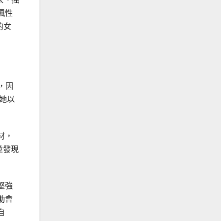
諷性
的女
熱，因
，她以
材，
並發現
堅強
動會
自