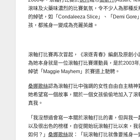
滾味及火藥味濃烈的比賽氣氛，令不少人為那種反
的綽號，如「Condaleeza Slice」、「Demi G
孩，都搖身一變成為亮麗英雌。
滾軸打比賽再次冒起，《滾逐青春》編劇及原創小說《W
為她本身就是一位滾軸打比賽運動員，是於2003
綽號「Maggie Mayhem」於賽道上馳騁。
桑娜歌絲
認為滾軸打比中強調的女性自由自主精神
她希望寫一個故事，關於一個女孩偷偷地加入了滾
真我。
「我沒想過會寫一本關於滾軸打比的書，但與我一
以及很出色的榜樣，自從開始玩滾軸打比以來，我
如何？」
桑娜歌絲
說：「玩滾軸打比就像要搖身一