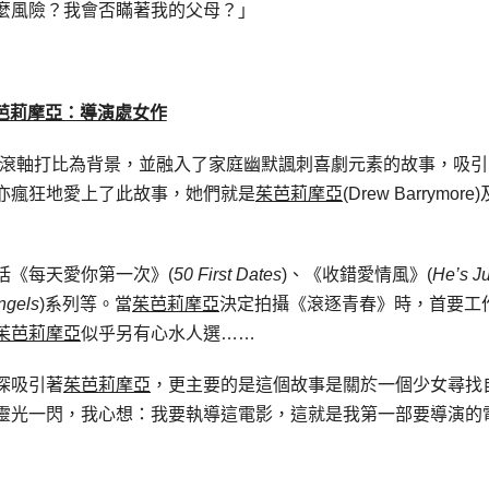
麼風險？我會否瞞著我的父母？」
芭莉摩亞：導演處女作
，這個以滾軸打比為背景，並融入了家庭幽默諷刺喜劇元素的故事，吸
亦瘋狂地愛上了此故事，她們就是
茱芭莉摩亞
(Drew Barrymore)
括《每天愛你第一次》(
50 First Dates
)、《收錯愛情風》(
He’s Ju
ngels
)系列等。當
茱芭莉摩亞
決定拍攝《滾逐青春》時，首要工
茱芭莉摩亞
似乎另有心水人選……
深吸引著
茱芭莉摩亞
，更主要的是這個故事是關於一個少女尋找
靈光一閃，我心想：我要執導這電影，這就是我第一部要導演的