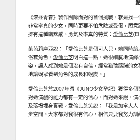
《滾逐青春》製作團隊面對的首個挑戰，就是找一
非常率真的少女，同時更要不怕危險或受傷，願意
擁有這種幽默感、勇氣及率真的特質：
愛倫比芝
(E
茱芭莉摩亞
說：「
愛倫比芝
是個可人兒，她同時給
俗套角色，
愛倫比芝
明白這一點，她很細膩地演繹
姿，讓人感到她是個沒有自信，經常猶豫躊躇的女
地讓觀眾看到角色的成長和蛻變。」
愛倫比芝
於2007年憑《JUNO少女孕記》獲得
對她演戲的能力都有一定的信心，而對她來說，演
及落場埋身實戰。
愛倫比芝
笑說：「我是
加拿大
人
步空間。大家都對我很有信心，相信只要我努力訓