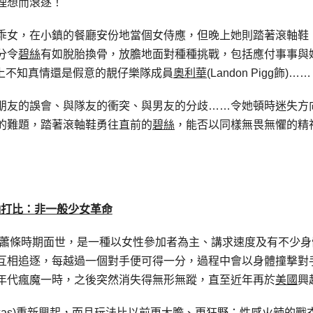
理想而滾逐！
乖女，在小鎮的餐廳安份地當個女侍應，但晚上她則踏著滾軸鞋
分令
碧絲
有如脫胎換骨，放膽地面對種種挑戰，包括應付事事與
上不知真情還是假意的靚仔樂隊成員
奧利華
(Landon Pigg飾)……
朋友的誤會、與隊友的衝突、與男友的分歧……令她頓時迷失方
的難題，踏著滾軸鞋勇往直前的
碧絲
，能否以同樣無畏無懼的精
軸打比：非一般少女革命
蕭條時期面世，是一種以女性參加者為主、講求速度及有不少身
互相追逐，每越過一個對手便可得一分，過程中會以身體撞撃對
年代瘋魔一時，之後突然消失得無形無蹤，直至近年再於
美國
興
n, Texas)重新興起，而且玩法比以前更大膽、更狂野：性感火辣的