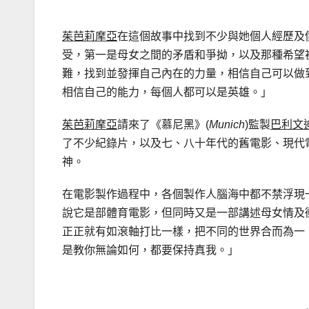
茱芭莉摩亞
在這個故事中找到不少與她個人經歷及
受，第一是母女之間的矛盾和爭拗，以及那種希望
難，找到並發揮自己內在的力量，相信自己可以做
相信自己的能力，每個人都可以是英雄。」
茱芭莉摩亞
請來了《慕尼黑》(
Munich
)監製
巴利文
了不少紀錄片，以及七、八十年代的舊電影、現代
神。
在電影製作過程中，各個製作人腦海中都不禁浮現
說它是部體育電影，但同時又是一部講述母女情及
正正就有如滾軸打比一樣，把不同的世界合而為一
是教你無論如何，都要保持真我。」