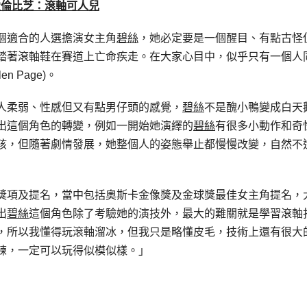
愛倫比芝：滾軸可人兒
個適合的人選擔演女主角
碧絲
，她必定要是一個醒目、有點古怪
踏著滾軸鞋在賽道上亡命疾走。在大家心目中，似乎只有一個人
llen Page)。
人柔弱、性感但又有點男仔頭的感覺，
碧絲
不是醜小鴨變成白天
出這個角色的轉變，例如一開始她演繹的
碧絲
有很多小動作和奇
孩，但隨著劇情發展，她整個人的姿態舉止都慢慢改變，自然不
多個獎項及提名，當中包括奧斯卡金像獎及金球獎最佳女主角提名，
出
碧絲
這個角色除了考驗她的演技外，最大的難關就是學習滾軸
，所以我懂得玩滾軸溜冰，但我只是略懂皮毛，技術上還有很大
練，一定可以玩得似模似樣。」