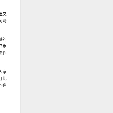
但又
同時
鵝的
怪步
造作
大家
打比
的進