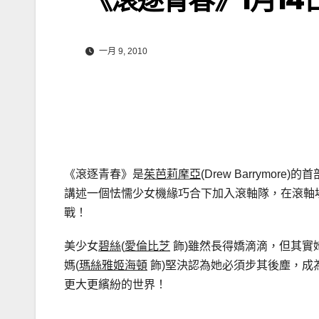
一月 9, 2010
《滾逐青春》是
茱芭莉摩亞
(Drew Barrymor
講述一個怯懦少女機緣巧合下加入滾軸隊，在滾軸
戰！
美少女
碧絲
(
愛倫比芝
飾)雖然長得嬌滴滴，但其實
媽(
瑪絲雅姬海頓
飾)堅決認為她必須步其後塵，成
更大更繽紛的世界！