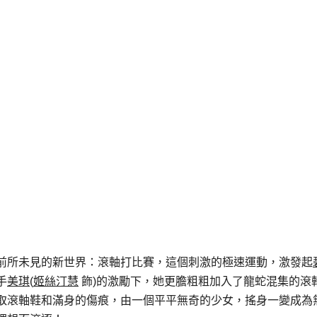
前所未見的新世界：滾軸打比賽，這個刺激的極速運動，激發起
手
美琪
(
姬絲汀慧
飾)的激勵下，她更膽粗粗加入了龍蛇混集的滾
取滾軸鞋和滿身的傷痕，由一個平平無奇的少女，搖身一變成為