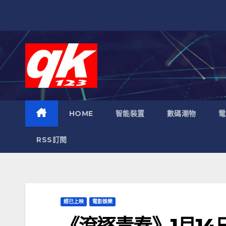
跳
至
內
容
HOME
智能裝置
數碼潮物
電
RSS訂閱
經已上映
電影娛樂
《滾逐青春》1月14日