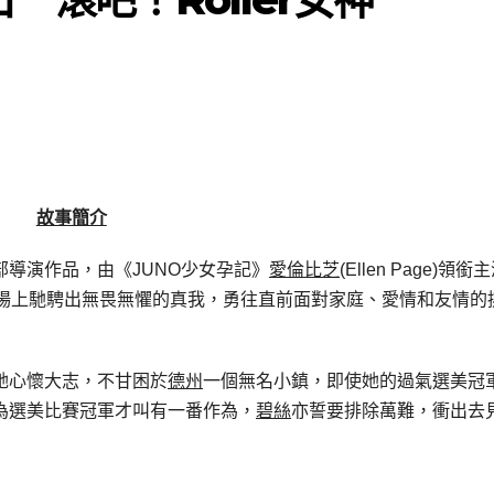
故事簡介
e)的首部導演作品，由《JUNO少女孕記》
愛倫比芝
(Ellen Page)領銜
場上馳騁出無畏無懼的真我，勇往直前面對家庭、愛情和友情的
她心懷大志，不甘困於
德州
一個無名小鎮，即使她的過氣選美冠
為選美比賽冠軍才叫有一番作為，
碧絲
亦誓要排除萬難，衝出去