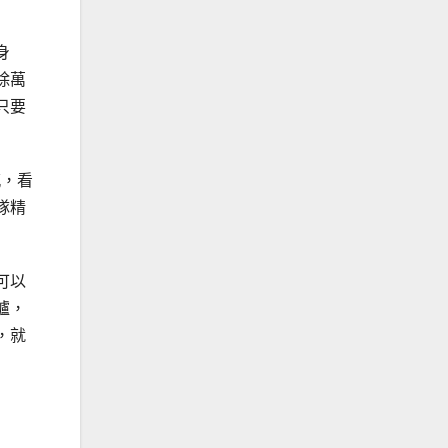
身
除萬
只要
感，看
隊精
可以
爐，
，就