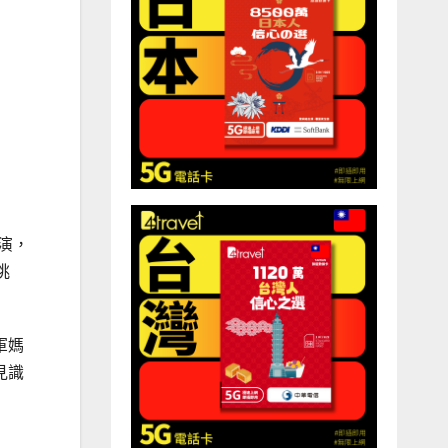
主演，
挑
軍媽
見識