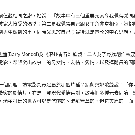
價值觀相同之處，她說：「故事中有三個重要元素令我覺得感同
被家人接受的渴望；第二是我覺得自己跟女主角非常相似，她排
到男生做到的事，同時又忠於自己；最後就是電影的中心思想，
迪爾
(Barry Mendel)為《滾逐青春》監製，二人為了尋找創作靈
電影，希望突出故事中的母女情、友情、愛情，以及運動員的團
一個問題：這電影究竟是屬於哪個片種？編劇
桑娜歌絲
說：「你
衝突的劇情片，亦是一部現代愛情喜劇，故事把多種元素同冶一
，滾軸打比的世界可以是骯髒的、混雜無章的，但它美麗的一面