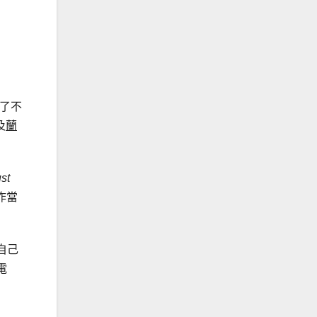
引了不
及
蘭
st
作當
自己
電