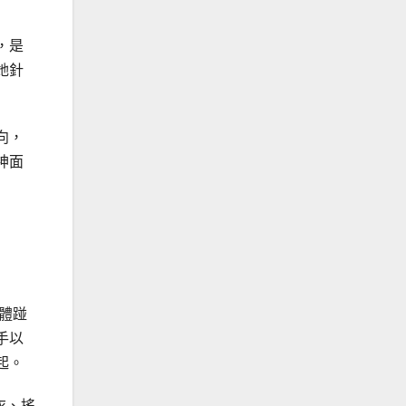
，是
她針
向，
神面
體踫
手以
起。
戰衣、搖