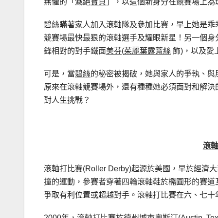
無懼的「滅絕
寶貝
」，以這個新身分在競賽場上為
碧絲
瞞著家人加入滾軸隊及參加比賽，早上她是乖
競賽場最快最狠的滾軸選手及耀眼新星！另一個身
鋒相對的對手鐵面
美芬
(
茱麗葉露薏絲
飾)，以及愛
可是，當
碧絲
的秘密被揭破，她與家人的爭執、與
原來在滾軸競賽場外，還有種種她必須面對和解決
對人生挑戰？
滾
滾軸打比賽(Roller Derby)起源於
美國
，早於經濟大
撞的運動，參賽者穿著四輪滾軸鞋於橢圓形的賽道
爭取有利位置或超越對手。滾軸打比賽在六、七十
2000年，滾軸打比賽於
德州
城市
奧斯汀
(Austi