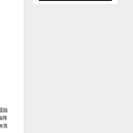
碧絲
軸隊
無畏