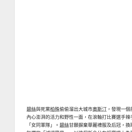
碧絲
與死黨
柏殊
偷偷溜出大城市
奧斯汀
，發現一個
內心澎湃的活力和野性一面，在滾軸打比賽選手辣
「女同軍隊」。
碧絲
甘願摒棄華麗禮服及后冠，換