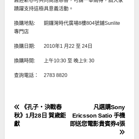
舊迎新亦可共同嚮應慈善，可謂一舉兩得，請大家
踴躍支持這極具意義活動。
換購地點: 銅鑼灣時代廣場8樓804號鋪Sunlite
專門店
換購日期: 2010年1 月22 至 24日
換購時間: 上午10:30 至 晚上9: 30
查詢電話： 2783 8820
文
《孔子‧決戰春
凡選購Sony
秋》1月28日 賀歲鉅
Ericsson Satio 手機
章
獻
即送您電影貴賓券4張
導