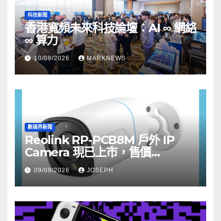
科技新聞
香港寬頻未來科技論壇：AI ∞ 網絡
∞ 算力
10/08/2026
MARKNEWS
數碼界新聞
Reolink RP-PCB8M 戶外 IP
Camera 現已上市，售價
HK$722
09/08/2026
JOSEPH