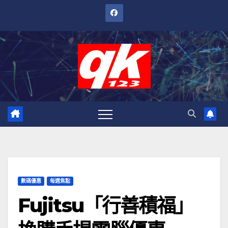
跳
至
內
容
數碼優惠
每週焦點
Fujitsu「行善積福」