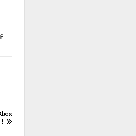
獲贈
box
跑！