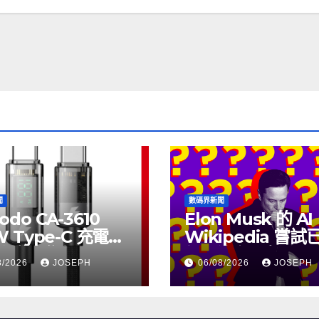
聞
數碼界新聞
odo CA-3610
Elon Musk 的 AI
W Type-C 充電線
Wikipedia 嘗
上市，售價
個月沒有更新了
8/2026
JOSEPH
06/08/2026
JOSEPH
115