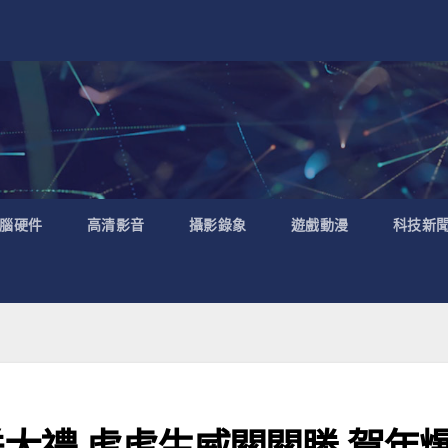
腦硬件
高清影音
攝影錄象
遊戲動漫
科技新
賀年送大禮 虎虎生威關關勝 賀年