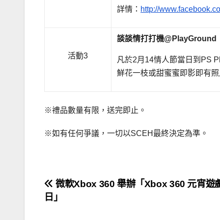
詳情：
http://www.facebook.
談談情打打機
@PlayGround
活動3
凡於2月14情人節當日到PS Pl
鮮花一枝或甜蜜蜜即影即有照
※禮品數量有限，送完即止。
※如有任何爭議，一切以SCEH最終決定為準。
文
微軟Xbox 360 舉辦「Xbox 360 元宵
日」
章