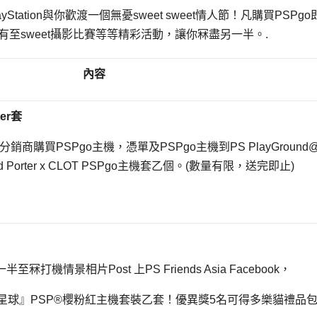
ation與你歡渡一個無憂sweet sweet情人節！凡購買PSPg
有至sweet攝影比賽等等精彩活動，讓你冧盡另一半。.
內容
er
套
銷商購買PSPgo主機，憑單及PSPgo主機到PS PlayGround
Porter x CLOT PSPgo主機套乙個。(數量有限，送完即止)
打機情景相片Post 上PS Friends Asia Facebook，
大星球』PSP®櫻粉紅主機套裝乙套！優異獎5名可得多樂貓禮品