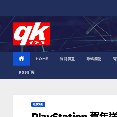
跳
至
內
容
HOME
智能裝置
數碼潮物
電
RSS訂閱
遊戲焦點
PlayStation 