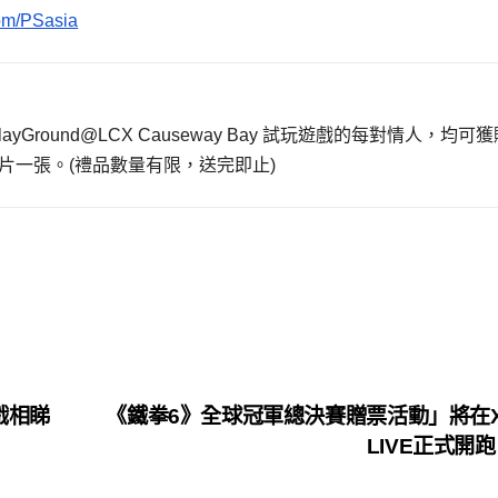
com/PSasia
ayGround@LCX Causeway Bay 試玩遊戲的每對情人，均可
片一張。(禮品數量有限，送完即止)
遊戲相睇
《鐵拳6》全球冠軍總決賽贈票活動」將在X
LIVE正式開