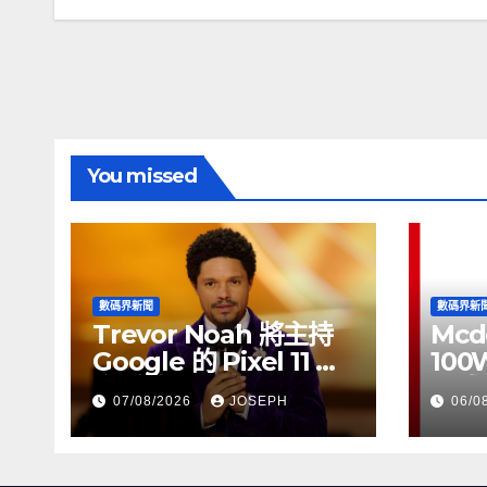
導
覽
You missed
數碼界新聞
數碼界新
Trevor Noah 將主持
Mcd
Google 的 Pixel 11 推
100
介活動
正式
07/08/2026
JOSEPH
06/0
HK$