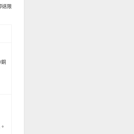
o即送限
@銅
包。