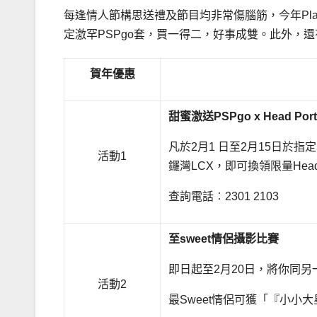
每逢情人節構思送禮及節目均非常傷腦筋，今年PlaySt
定激罕PSPgo套，買一得二，好事成雙。此外，還
賀年優惠
甜蜜激送
PSPgo x Head Port
凡於2月1 日至2月15日於指定分
活動1
鑼灣LCX，即可換領限量Head 
查詢電話︰2301 2103
至
sweet
情侶攝影比賽
即日起至2月20日，將你同另一半至冧
活動2
最Sweet情侶可獲「『小小