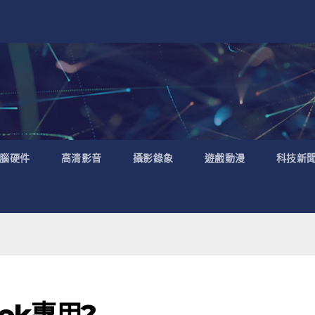
腦硬件
高清影音
攝影錄象
遊戲動漫
科技新
ook專用?