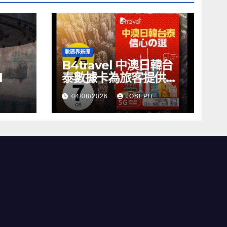
數碼界新聞
B4travel 中澳日韓台
l
泰數據卡為旅客提供無
縫網絡體驗
04/08/2026
JOSEPH