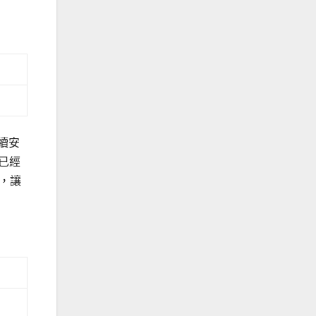
繼續安
已經
，讓