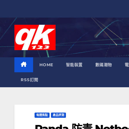
跳
至
內
容
HOME
智能裝置
數碼潮物
電
RSS訂閱
每週焦點
產品評測
Panda 防毒 Netb