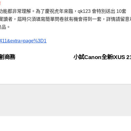
!
對有關功能都非常理解。為了慶祝虎年來臨，qk123 會特別送出 10套
 1年版」給各位忠實讀者，屆時只須填寫簡單問卷就有機會得到一套，詳情請留
關產品。
=3411&extra=page%3D1
 再創商務
小試Canon全新IXUS 2