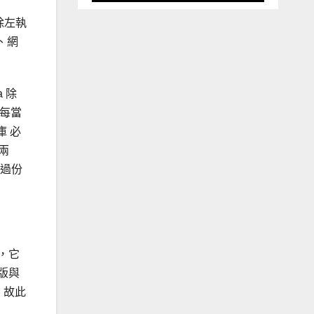
除左執
、網
a 除
，每當
 必
兩
當過份
o等，它
k版與
，故此