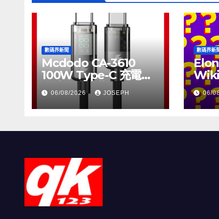
數碼界新聞
數碼界新
Mcdodo CA-3610
Elon
100W Type-C 充電線
Wik
正式上市，售價
個月
06/08/2026
JOSEPH
06/0
HK$115