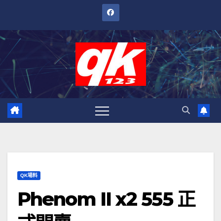
跳
至
內
容
QK場料
Phenom II x2 555 正