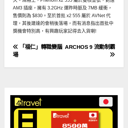
久。規格上，Phenom x2 555 屬於雙核型號，對應
AM3 插座，擁有 3.2GHz 運昨時脈及 7MB 緩衝，
售價則為 $830。至於首批 x2 555 屬於 AVNet 代
理，其後建達的會稍後落場，而有消息指出首批中
獎機會特別高，有興趣玩家記得去入貨喇!
文
「福仁」轉職變腦
ARCHOS 9 流動制霸
場
章
導
覽