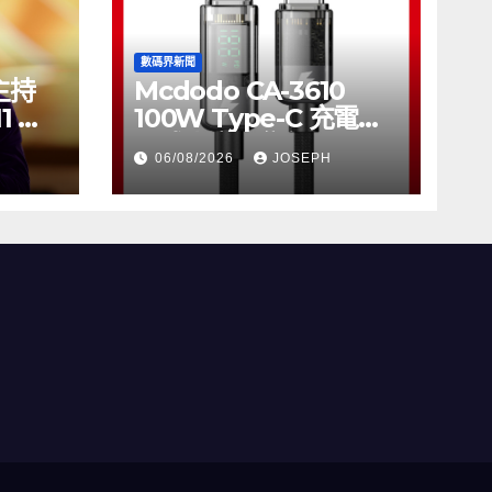
數碼界新聞
將主持
Mcdodo CA-3610
11 推
100W Type-C 充電線
正式上市，售價
06/08/2026
JOSEPH
HK$115