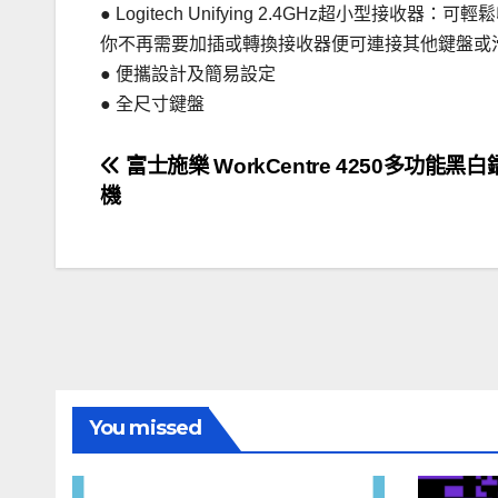
● Logitech Unifying 2.4GHz超小型接
你不再需要加插或轉換接收器便可連接其他鍵盤或
● 便攜設計及簡易設定
● 全尺寸鍵盤
文
富士施樂 WorkCentre 4250多功能黑
機
章
導
覽
You missed