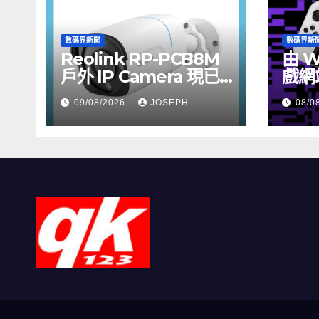
數碼界新聞
數碼界新
Reolink RP-PCB8M
由 W
戶外 IP Camera 現已
戲網
上市，售價 HK$722
09/08/2026
JOSEPH
08/0