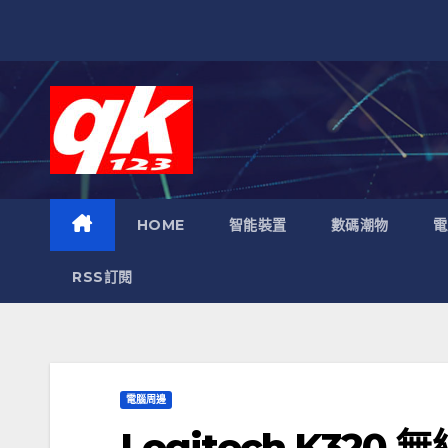
跳
至
內
容
HOME
智能裝置
數碼潮物
電
RSS訂閱
電腦周邊
Logitech K320 