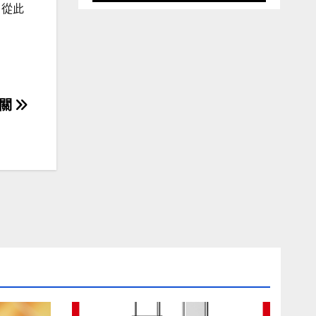
，從此
把關