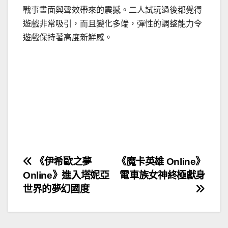
戰事畫面與聲效帶來的震撼。二人試玩過後都覺得
遊戲非常吸引，而且變化多端，彈性的調整能力令
遊戲保持著高度新鮮感。
文
《伊希歐之夢
《魔卡英雄 Online》
Online》進入塔妮亞
電車族女神終極獻身
章
世界的夢幻國度
導
覽