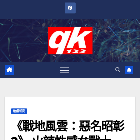
跳
至
內
容
遊戲新聞
《戰地風雲：惡名昭彰