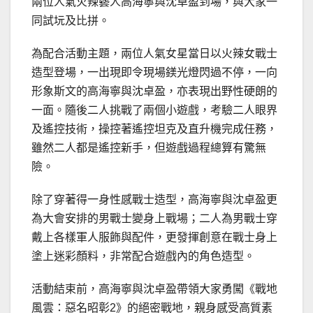
兩位人氣火辣藝人高海寧與沈卓盈到場，與大家一
同試坃及比拼。
為配合活動主題，兩位人氣女星當日以火辣女戰士
造型登場，一出現即令現場鎂光燈閃過不停，一向
形象斯文的高海寧與沈卓盈，亦表現出野性硬朗的
一面。隨後二人挑戰了兩個小遊戲，考驗二人眼界
及遙控技術，操控著遙控坦克及直升機完成任務，
雖然二人都是遙控新手，但遊戲過程總算有驚無
險。
除了穿著得一身性感戰士造型，高海寧與沈卓盈更
為大會安排的男戰士變身上戰場；二人為男戰士穿
戴上各樣軍人服飾與配件，更發揮創意在戰士身上
塗上迷彩顏料，非常配合遊戲內的角色造型。
活動結束前，高海寧與沈卓盈帶領大家勇闖《戰地
風雲：惡名昭彰2》的絕密戰地，親身感受高質素