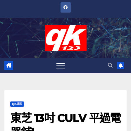
跳
至
內
容
QK場料
東芝 13吋 CULV 平過電