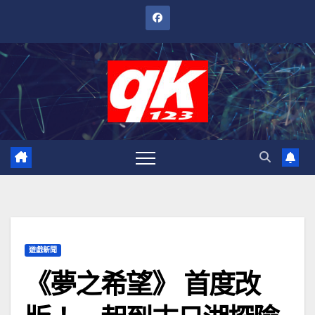
跳
至
內
容
遊戲新聞
《夢之希望》 首度改