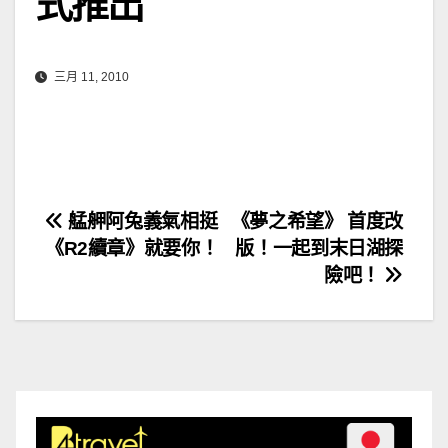
式推出
三月 11, 2010
文
艋舺阿兔義氣相挺
《夢之希望》 首度改
《R2續章》就要你！
版！一起到末日湖探
章
險吧！
導
覽