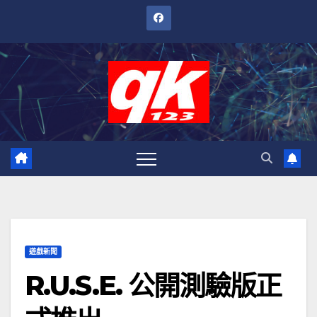
跳
至
內
容
遊戲新聞
R.U.S.E. 公開測驗版正