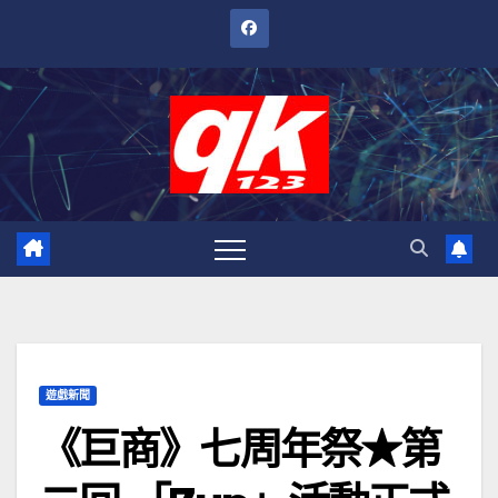
跳
至
內
容
遊戲新聞
《巨商》七周年祭★第