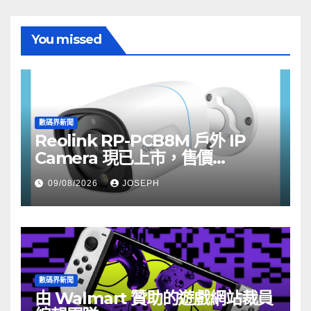
You missed
數碼界新聞
Reolink RP-PCB8M 戶外 IP
Camera 現已上市，售價
HK$722
09/08/2026
JOSEPH
數碼界新聞
由 Walmart 贊助的遊戲網站裁員