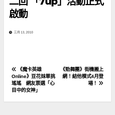
二回 「7up」活動正式
啟動
三月 13, 2010
文
《魔卡英雄
《勁舞團》街機搬上
Online》豆花妹單挑
網！結他模式4月登
章
瑤瑤 網友票選「心
場！
導
目中的女神」
覽