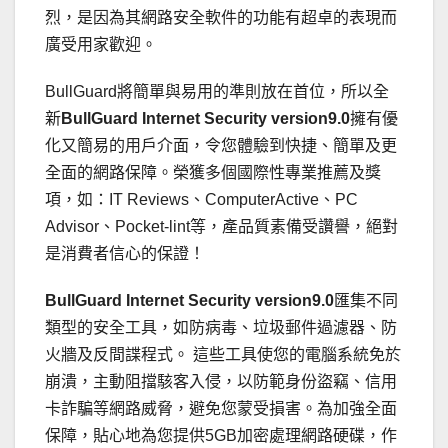
烈，是因為其網路安全軟件的功能有超卓的表現而
廣受用家歡迎。
BullGuard將簡單與易用的準則放在首位，所以全
新
BullGuard Internet Security version9.0
擁有優
化又簡易的用戶介面，令您體驗到快捷、簡單及更
全面的網路保障。榮獲多個國際性專業推薦及獎
項，如：IT Reviews、ComputerActive、PC
Advisor、Pocket-lint等，產品質素備受讚譽，絕對
是消費者信心的保證！
BullGuard Internet Security version9.0
匯集不同
類型的安全工具，如防病毒、垃圾郵件過濾器、防
火牆及反間諜程式。 這些工具使您的電腦系統免於
崩潰，主動阻擋駭客入侵，以防範身份盜竊、信用
卡詐騙等網路威脅，避免您蒙受損害。為加強全面
保障，貼心地為您提供5GB加密處理網路硬碟，作