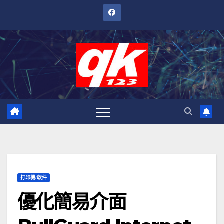
跳
至
內
容
打印機/軟件
優化簡易介面