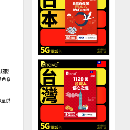
。超酷
黑色系
B容量供