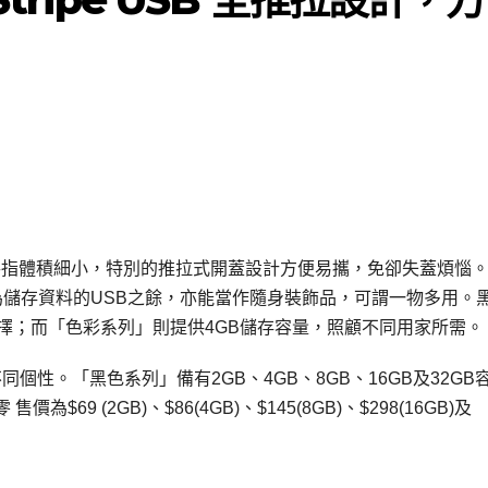
pe USB手指體積細小，特別的推拉式開蓋設計方便易攜，免卻失蓋煩惱
為儲存資料的USB之餘，亦能當作隨身裝飾品，可謂一物多用。
量供選擇；而「色彩系列」則提供4GB儲存容量，照顧不同用家所需。
擇，切合不同個性。「黑色系列」備有2GB、4GB、8GB、16GB及32G
9 (2GB)、$86(4GB)、$145(8GB)、$298(16GB)及