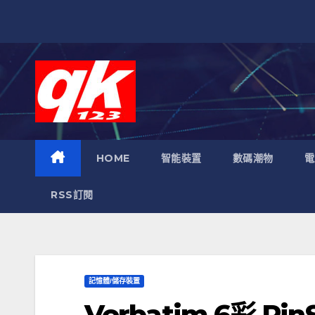
跳
至
內
容
HOME
智能裝置
數碼潮物
電
RSS訂閱
記憶體/儲存裝置
Verbatim 6彩 P