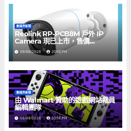
數碼界新聞
Reolink RP-PCB8M 戶外 IP
Camera 現已上市，售價
HK$722
09/08/2026
JOSEPH
數碼界新聞
由 Walmart 贊助的遊戲網站裁員
編輯團隊
08/08/2026
JOSEPH