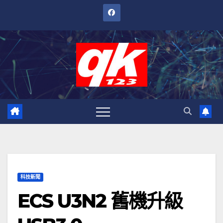
跳
至
內
容
科技新聞
ECS U3N2 舊機升級