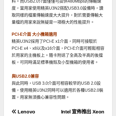
料。而USB2.0介面僅僅可提供480Mbps的傳輸速
度，當用家使用精英U3N2搭配USB3.0設備時，讀
取同樣的檔案傳輸速度大大提升，對於需要傳輸大
量檔的用家來說無疑是一項極大的性能提升。
PCI-E介面 大小機箱適用
精英U3N2採用了PCI-E x1介面，同時可接駁於
PCI-E x4、x8以及x16介面，PCI-E介面可輕鬆相容
於用家的主機板上。隨卡附送了全高及半高的後擋
板，可同時滿足標準機殼及小型機箱的使用者。
與USB2.0兼容
與此同時，USB 3.0介面可相容較早的USB 2.0設
備，使用精英U3N2同時可以適用於各種USB2.0裝
置，用家無須擔心兼容性問題。
文
Lenovo
Intel 宣佈推出 Xeon