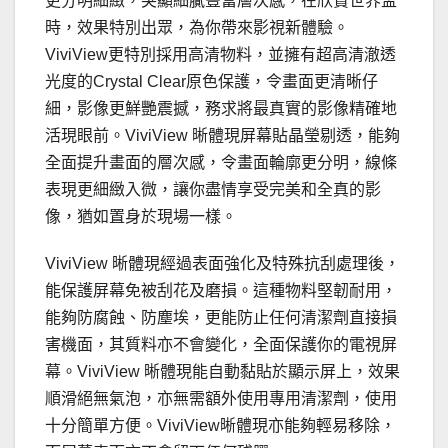
更分明細緻，突顯細膩豐富層次感，在欣賞世界盃
時，效果特別出眾，為你帶來影視新體驗。
ViviView更特別採用高清物料，並擁有超高清澈透
光度的Crystal Clear原色保護，令畫面更清晰仔
細，影像更鮮艷震撼，務求將最真實的影像精確地
活現眼前。ViviView 晰體現屏幕貼晶瑩剔透，能夠
全面提升畫面的層次感，令畫面輪廓更分明，線條
表現更細緻入微，讓你盡情享受完美和全真的影
像，猶如置身於現場一樣。
ViviView 晰體現經過表面強化及特殊抗刮處理後，
能保護屏幕免被刮花及磨損。這種物料堅韌耐用，
能夠防腐蝕、防塵埃，更能防止任何清潔劑直接損
害機面，其質料亦不會變化，全面保護你的電視屏
幕。ViviView 晰體現能自動黏貼於顯示屏上，效果
順滑絕無氣泡，亦無需額外使用專用清潔劑，使用
十分簡單方便。ViviView晰體現亦能夠輕易移除，