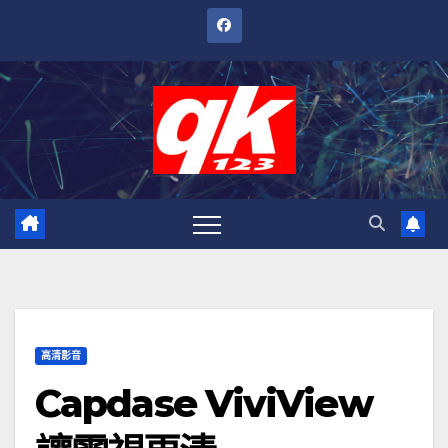
跳
至
內
容
高清影音
Capdase ViviView