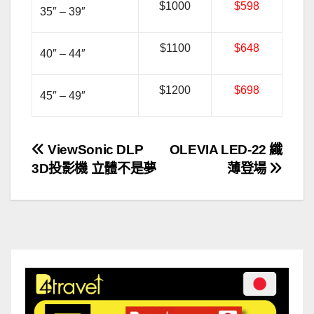
$1000
$598
35″ – 39″
$1100
$648
40″ – 44″
$1200
$698
45″ – 49″
文
ViewSonic DLP
OLEVIA LED-22 纖
3D投影機 立體不是夢
薄登場
章
導
覽