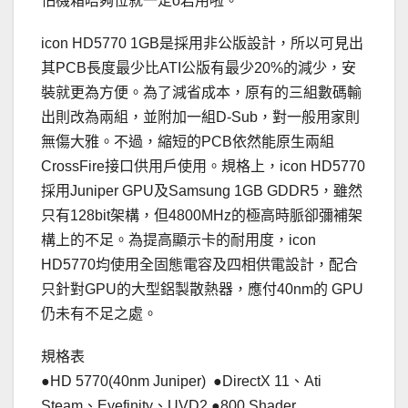
怕機箱唔夠位就一定o岩用啦。
icon HD5770 1GB是採用非公版設計，所以可見出
其PCB長度最少比ATI公版有最少20%的減少，安
裝就更為方便。為了減省成本，原有的三組數碼輸
出則改為兩組，並附加一組D-Sub，對一般用家則
無傷大雅。不過，縮短的PCB依然能原生兩組
CrossFire接口供用戶使用。規格上，icon HD5770
採用Juniper GPU及Samsung 1GB GDDR5，雖然
只有128bit架構，但4800MHz的極高時脈卻彌補架
構上的不足。為提高顯示卡的耐用度，icon
HD5770均使用全固態電容及四相供電設計，配合
只針對GPU的大型鋁製散熱器，應付40nm的 GPU
仍未有不足之處。
規格表
●HD 5770(40nm Juniper) ●DirectX 11、Ati
Steam、Eyefinity、UVD2 ●800 Shader