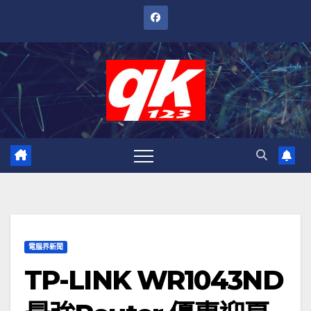
跳
至
內
容
電腦界新聞
TP-LINK WR1043ND