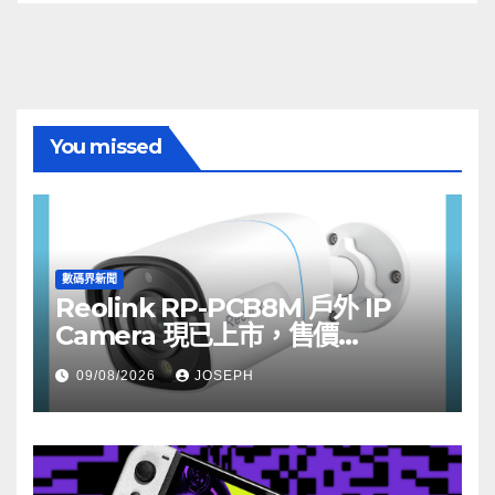
You missed
數碼界新聞
Reolink RP-PCB8M 戶外 IP
Camera 現已上市，售價
HK$722
09/08/2026
JOSEPH