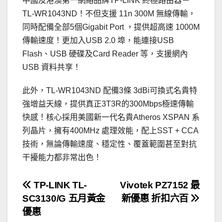
中國及港澳第一網絡品牌TP-LINK 終極路由器－
TL-WR1043ND！不但支援 11n 300M 無線傳輸，
同時配備全部5個Gigabit Port ，提供超高速 1000M
傳輸速度！更加入USB 2.0 埠，能連接USB
Flash、USB 硬碟及Card Reader 等，支援網內
USB 資料共享！
此外，TL-WR1043ND 配備3條 3dBi可換式名貴特
強增益天線，提供真正3T3R的300Mbps極速傳輸
快感！核心採用美國新一代名貴Atheros XSPAN 系
列晶片，擁有400MHz 處理效能，配上SST + CCA
技術，無論傳輸速度、穩定性、覆蓋範圍甚至對抗
干擾能力都非常出色！
文
TP-LINK TL-
Vivotek PZ7152 最
SC3130/G 五月黃金
新優惠 折扣六百
章
優惠