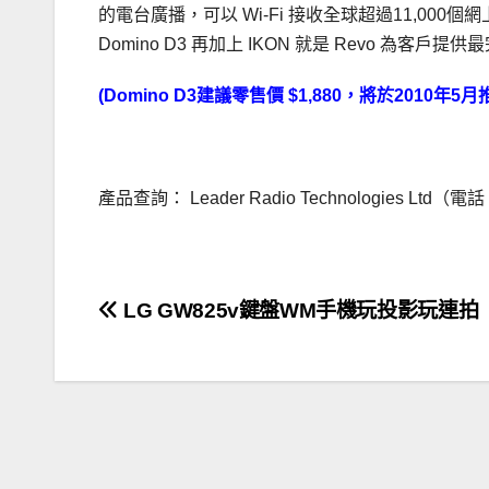
的電台廣播，可以 Wi-Fi 接收全球超過11,000個網
Domino D3 再加上 IKON 就是 Revo 為
(Domino D3
建議零售價
$1,880
，將於
2010
年
5
月推
……………….
產品查詢： Leader Radio Technologies Ltd（電
.
文
LG GW825v鍵盤WM手機玩投影玩連拍
章
導
覽