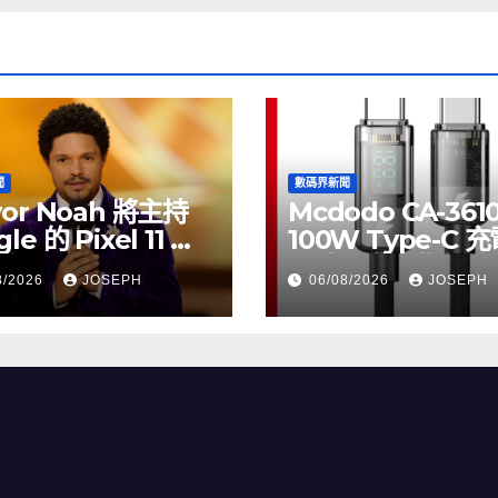
聞
數碼界新聞
vor Noah 將主持
Mcdodo CA-361
le 的 Pixel 11 推
100W Type-C 
動
正式上市，售價
8/2026
JOSEPH
06/08/2026
JOSEPH
HK$115