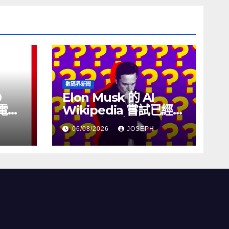
數碼界新聞
0
Elon Musk 的 AI
充電線
Wikipedia 嘗試已經幾
個月沒有更新了
06/08/2026
JOSEPH