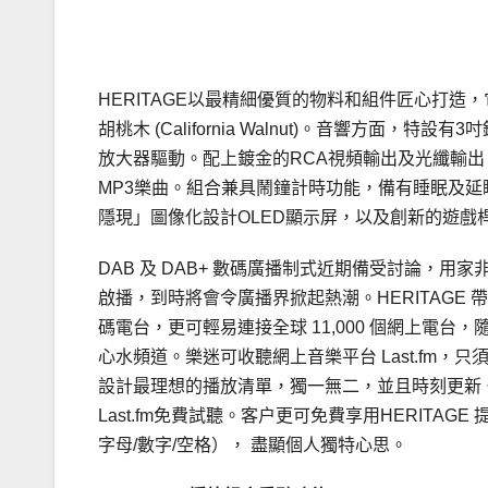
.
HERITAGE以最精細優質的物料和組件匠心打造，
胡桃木 (California Walnut)。音響方面，特設有3
放大器驅動。配上鍍金的RCA視頻輸出及光纖輸出 (Op
MP3樂曲。組合兼具鬧鐘計時功能，備有睡眠及延睡
隱現」圖像化設計OLED顯示屏，以及創新的遊戲
DAB 及 DAB+ 數碼廣播制式近期備受討論，用家非常
啟播，到時將會令廣播界掀起熱潮。HERITAGE 帶
碼電台，更可輕易連接全球 11,000 個網上電
心水頻道。樂迷可收聽網上音樂平台 Last.fm，只
設計最理想的播放清單，獨一無二，並且時刻更新。此外
Last.fm免費試聽。客户更可免費享用HERIT
字母/數字/空格）， 盡顯個人獨特心思。