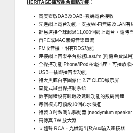
HERITAGE
播放組合重點功能
：
高度靈敏DAB及DAB+數碼電台接收
先進網上電台功能，支援Wi-Fi無線及LAN有
輕易連接全球超過11,000個網上電台，隨時
自PC或MAC無線音樂串流
FM收音機，附有RDS功能
連接網上音樂平台服務Last.fm (附機免費試用
全操控功能iPhone/iPod充電插座，可播放歌曲
USB一插即播音樂功能
特大黑底白字圖像化 2.7” OLED顯示屏
直覺式遊戲桿控制系統
數字鬧鐘設有睡眠及延睡功能的數碼鬧鐘
每個模式可預設10個心水頻道
特製 3 吋釹喇叭驅動器 (neodymium speaker dr
高傳真 7W 放大器
立體聲 RCA、光纖輸出及Aux輸入連接器