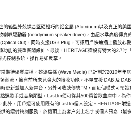
它的箱型外殼揉合堅硬輕巧的鋁金屬 (Aluminum)以及真正的美
吋釹喇叭驅動器 (neodymium speaker driver)，由超水準高度傳真
tical Out)，同時支援USB Plug，可讓用戶快速插上播放心
功能的雙重響鬧設計。最後，HERITAGE還設有特大的2.7吋
桿式控制系統，操作易如反掌。
期待優質廣播，雄濤廣播 (Wave Media) 已計劃於2010年年
領潮流，擁有前所未見強大的接收功能，不單支援 DAB 及 DAB
台，隨時更新並加入新電台，另外可收聽傳統FM，而每個模式可預設1
須點選歌手或音樂類型，Last.fm便可從其500萬首歌曲庫中，為
，用戶還可使用既有的Last.fm個人設定。HERITAGE附送
AGE 提供的鐳射鐫刻服務，於機頂上為客户刻上名字或個人訊息（最多