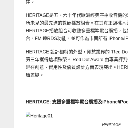
擇。
HERITAGE是五、六十年代歐洲經典座枱收音機
所未見的最先進的數碼播放組合。在其真正胡桃木
HERITAGE播放組合可收聽多重標準電台廣播，包括
台，FM 連RDS功能，並可作為市面所有 iPhone/iP
HERITAGE 設計獨特的外型，剛於業界的 ‘Red Dot P
第三年獲得這項殊榮。 Red Dot Award 由專業
是在創意、實用性及優質設計方面表現突出。HER
庸置疑。
.
HERITAGE:
支援
多重標準電台廣播
及
iPhone/iPo
HERITAGE