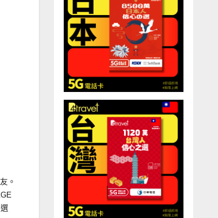
燒友。
GE
的選