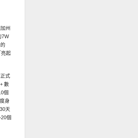
國加州
的7W
愛的
「亮起
底正式
+ 數
0個
你度身
30天
20個