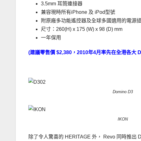
3.5mm 耳筒連接器
兼容現時所有iPhone 及 iPod型號
附原廠多功能遙控器及全球多國適用的電源
尺寸：260(H) x 175 (W) x 98 (D) mm
一年保用
(
建議零售價
$2,380
，
2010
年
4
月率先在全港各大
D
………………
Domino D3
IKON
除了令人驚喜的 HERITAGE 外， Revo 同時推出