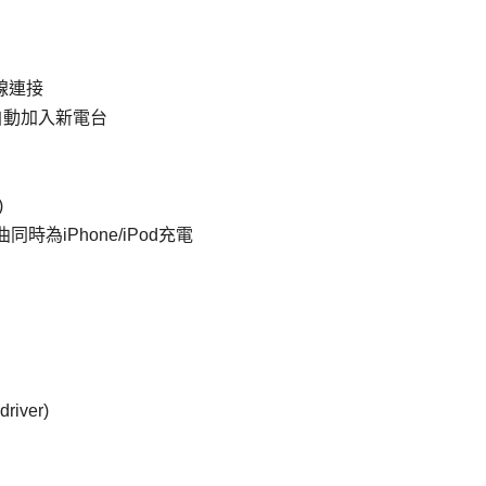
線連接
自動加入新電台
)
同時為iPhone/iPod充電
iver)