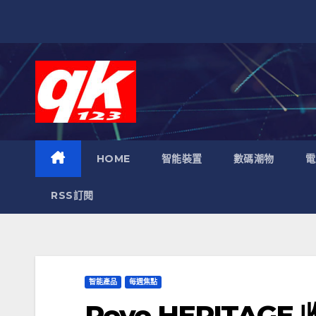
跳
至
內
容
HOME
智能裝置
數碼潮物
電
RSS訂閱
智能產品
每週焦點
Revo HERITAGE