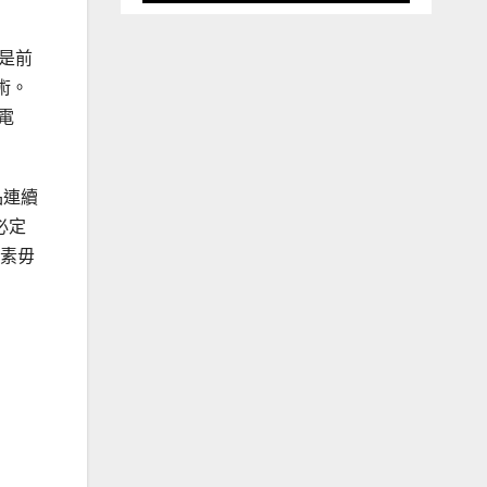
E是前
術。
電
產品連續
必定
質素毋