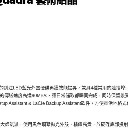
精心打造的別注LED藍光外置硬碟再獲效能提昇，兼具4種常用的連接埠:
00 & 800，最高的傳送速度高達90MB/s，讓日常儲取都瞬間完成，同時保留最
p Assistant & LaCie Backup Assistant軟件，方便靈活地格
il Poulton的大師氣派，使用黑色鋼琴拋光外殼，精緻高貴，於硬碟底部投