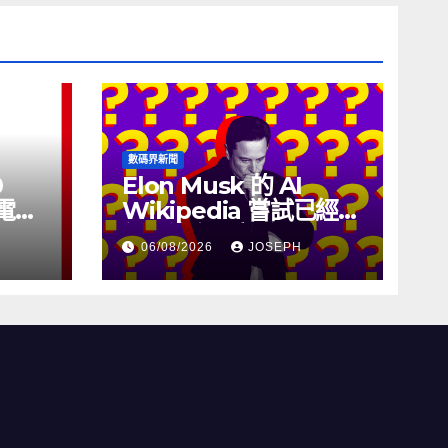
數碼界新聞
0
Elon Musk 的 AI
充電線
Wikipedia 嘗試已經幾
個月沒有更新了
06/08/2026
JOSEPH