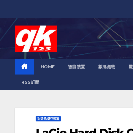
跳
至
內
容
HOME
智能裝置
數碼潮物
電
RSS訂閱
記憶體/儲存裝置
LaCie Hard Dis