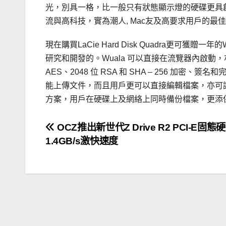
光，別具一格，比一般只有狀態顯示燈的硬碟更具創意及型格
流與高科技，實為潮人, Mac友及高要求用戶的最
現在購買LaCie Hard Disk Quadra更可獲贈一
研究和開發的。Wuala 可以直接在流覽器內啟動，亦可安裝在
AES、2048 位 RSA 和 SHA – 256 
能上傳文件，而且用戶更可以直接編輯檔案，亦可讓
方案，用戶在硬碟上及網絡上同時備份檔案，更添
文
OCZ推出新世代Z Drive R2 PCI-E固態
1.4GB/s激快速度
章
導
覽