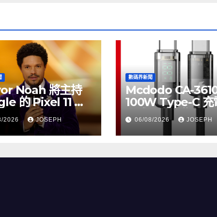
聞
數碼界新聞
vor Noah 將主持
Mcdodo CA-361
le 的 Pixel 11 推
100W Type-C 
動
正式上市，售價
8/2026
JOSEPH
06/08/2026
JOSEPH
HK$115