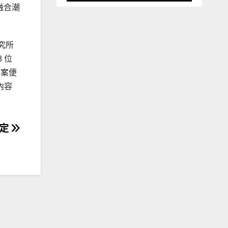
融合潮
研究所
8 位
檔案便
內容
限定