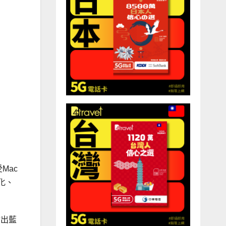
受Mac
式化、
射出藍