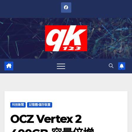
跳
至
內
容
科技新聞
記憶體/儲存裝置
OCZ Vertex 2