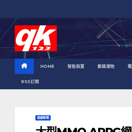
跳
至
內
容
HOME
智能裝置
數碼潮物
電
RSS訂閱
遊戲新聞
大型MMO ARPG