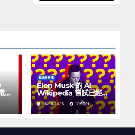
數碼界新聞
0
Elon Musk 的 AI
充電線
Wikipedia 嘗試已經幾
個月沒有更新了
06/08/2026
JOSEPH