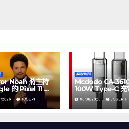
聞
數碼界新聞
vor Noah 將主持
Mcdodo CA-361
le 的 Pixel 11 推
100W Type-C 
動
正式上市，售價
8/2026
JOSEPH
06/08/2026
JOSEPH
HK$115