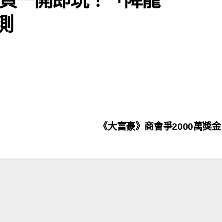
測
《大富豪》商會爭2000萬獎