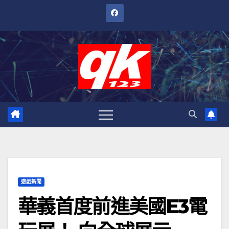
跳
至
內
容
遊戲新聞
華義首度前進美國E3電