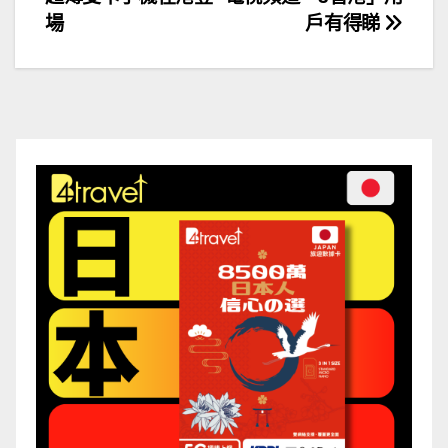
章
場
戶有得睇
導
覽