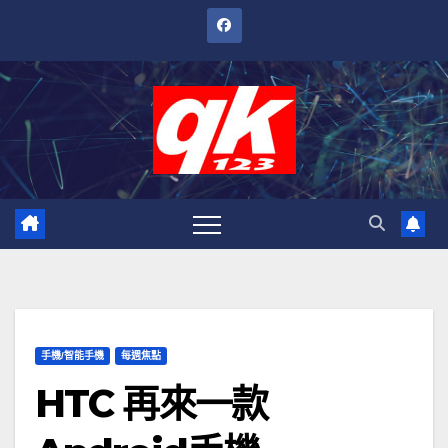
跳
至
內
容
手機/智能手機
每週焦點
HTC 再來一款