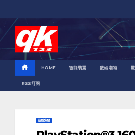
跳
至
內
容
HOME
智能裝置
數碼潮物
電
RSS訂閱
遊戲焦點
PlayStation®3