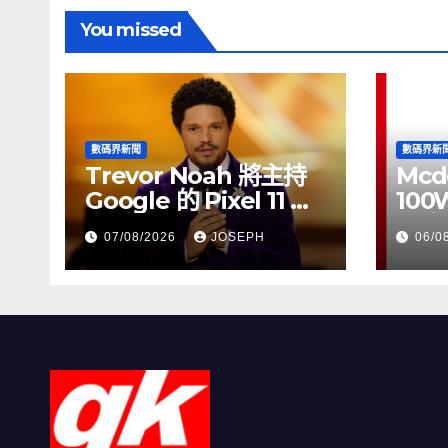
You missed
數碼界新聞
數碼界新
Trevor Noah 將主持
Mcd
Google 的 Pixel 11 推
100
介活動
正式
07/08/2026
JOSEPH
06/0
HK$