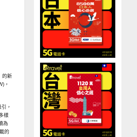
3™）的新
W)，
吸引，
家多樣
續為
下載的