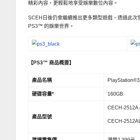
精彩內容，更輕鬆地享受娛樂數位內容。
SCEH日後仍會繼續推出更多類型遊戲，透過此次
PS3™ 的娛樂世界。
【
PS3™
商品概要】
產
品名稱
PlayStation®3
硬碟容量
*
160GB
CECH-2512A 
產品型號
CECH-2512A
建議零售價
港幣2,399元