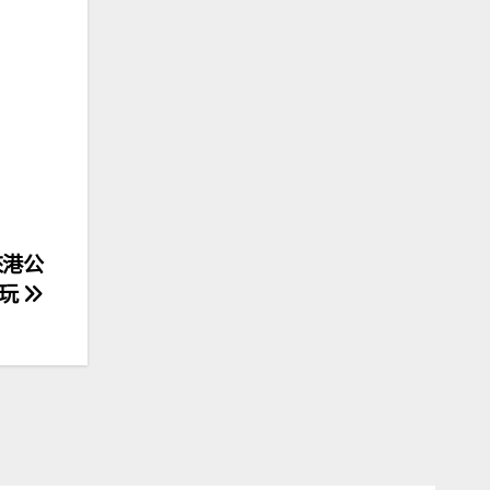
來港公
試玩