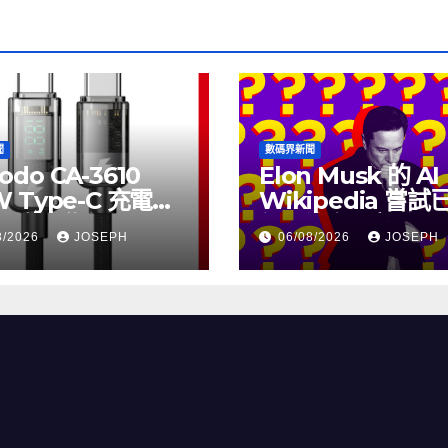
聞
數碼界新聞
odo CA-3610
Elon Musk 的 AI
W Type-C 充電線
Wikipedia 嘗
上市，售價
個月沒有更新了
8/2026
JOSEPH
06/08/2026
JOSEPH
115