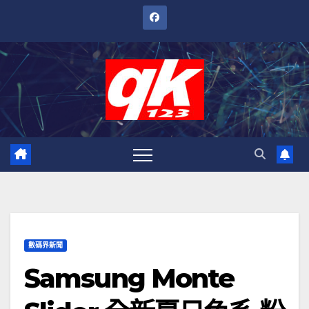
跳
至
內
容
數碼界新聞
Samsung Monte