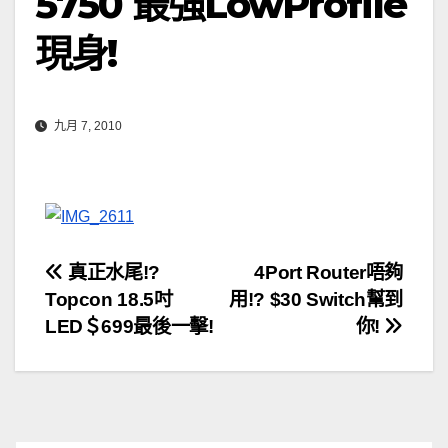
5750 最強LowProfile
現身!
九月 7, 2010
文
真正水尾!?
4Port Router唔夠
Topcon 18.5吋
用!? $30 Switch幫到
章
LED＄699最後一擊!
你!
導
覽