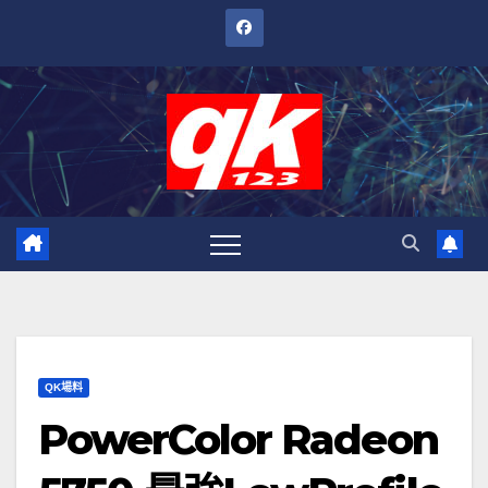
跳
至
內
容
QK場料
PowerColor Radeon