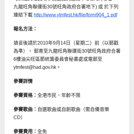
九龍旺角聯運街30號旺角政府合署地下) 或 於下列
連結下載
http://www.ytmfest.hk/file/form904_1.pdf
報名方法：
填妥後請於2010年9月14日（星期二）前（以郵戳
為準）， 郵寄至九龍旺角聯運街30號旺角政府合署
6樓油尖旺區節統籌委員會秘書處或電郵至
ytmfest@had.gov.hk
。
參賽詳情
參賽資格：
全港市民、年齡不限
參賽歌曲：
自選歌曲或自創歌曲（需自備音樂
CD）
參賽費用：
全免