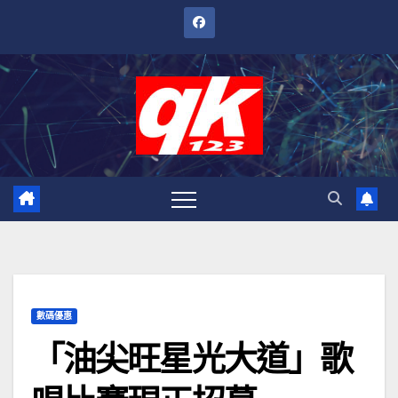
跳
至
內
容
數碼優惠
「油尖旺星光大道」歌