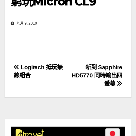
窮玩Micron CL9
九月 9, 2010
文
Logitech 抵玩無
新到 Sapphire
線組合
HD5770 同時輸出四
章
螢幕
導
覽