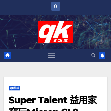
跳
至
內
容
QK場料
Super Talent 益用家