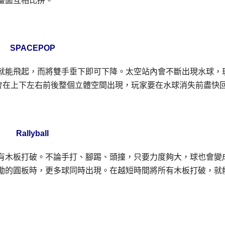
畫面互相比拼。
SPACEPOP
就能飛起，而將雙手垂下即可下降。太空站內會不斷出現水球，
會在上下左右前後整個立體空間出現，玩家要在水球消失前盡快
Rallyball
有木板打破。不論手打、腳踢、頭撞，只要力度夠大，球也會變
勵的圓板時，更多球同時出現。在越短時間將所有木板打破，就