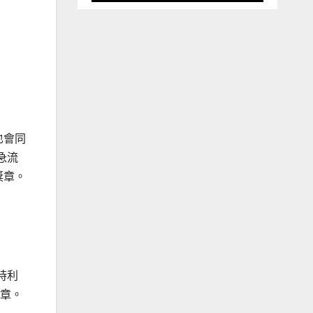
也會同
急流
獎章。
時利
獎章。