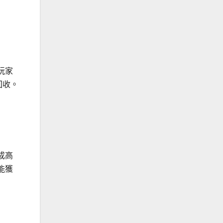
玩家
回收。
成高
能獲