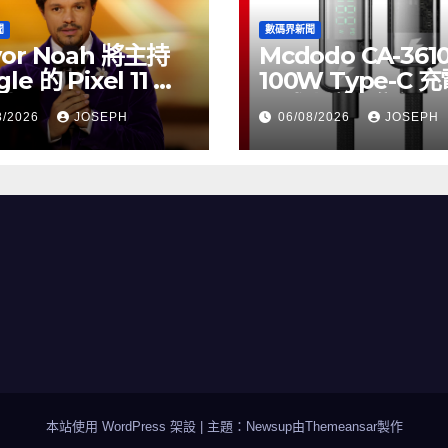
聞
數碼界新聞
vor Noah 將主持
Mcdodo CA-361
le 的 Pixel 11 推
100W Type-C 
動
正式上市，售價
8/2026
JOSEPH
06/08/2026
JOSEPH
HK$115
本站使用 WordPress 架設
|
主題：Newsup由
Themeansar
製作