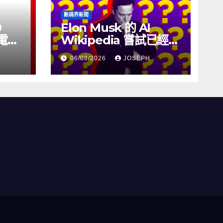
數碼界新聞
0
Elon Musk 的 AI
充電線
Wikipedia 嘗試已經幾
個月沒有更新了
06/08/2026
JOSEPH