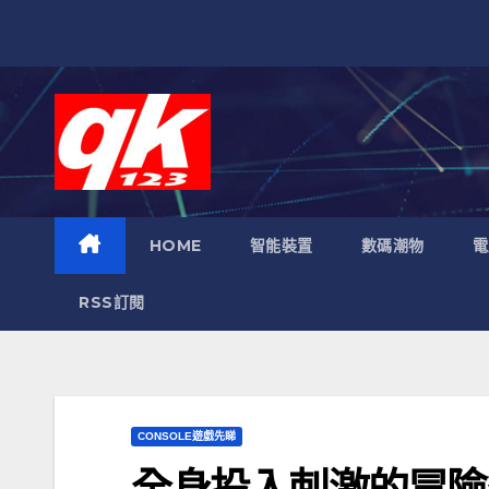
跳
至
內
容
HOME
智能裝置
數碼潮物
電
RSS訂閱
CONSOLE遊戲先睇
全身投入刺激的冒險樂