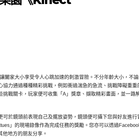
彩的遊戲，能讓闔家大小享受令人心跳加速的刺激冒險。不分年齡大小，不
心協力通過種種精彩挑戰，例如衝過湍急的急流、挑戰障礙重重
些挑戰關卡，玩家便可收集「A」獎章、擷取精彩畫面，並一路
更可於鏡頭前表現自己及擺放姿勢，鏡頭便可攝下您與好友進行
atues」的現場錄像作為完成任務的獎勵。您亦可以透過Faceboo
上與其他地方的朋友分享。