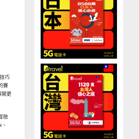
論技巧
的賽
解開更
冒險
k、