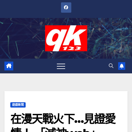
跳
至
內
容
遊戲新聞
在漫天戰火下…見證愛