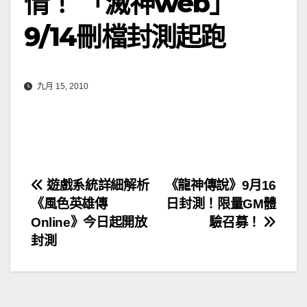
情！ 「滅神web」
9/14刪檔封測起跑
九月 15, 2010
文
遊戲系統詳細解析
《龍神傳說》9月16
《風色英雄傳
日封測！限量GM體
章
Online》今日起開放
驗召募！
導
封測
覽