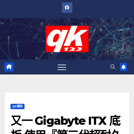
跳
至
內
容
QK場料
又一 Gigabyte ITX 底