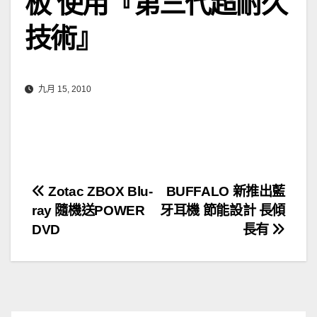
板 使用『第三代超耐久
技術』
九月 15, 2010
文
Zotac ZBOX Blu-
BUFFALO 新推出藍
ray 隨機送POWER
牙耳機 節能設計 長傾
章
DVD
長有
導
覽