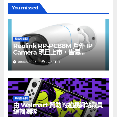
You missed
數碼界新聞
Reolink RP-PCB8M 戶外 IP
Camera 現已上市，售價
HK$722
09/08/2026
JOSEPH
數碼界新聞
由 Walmart 贊助的遊戲網站裁員
編輯團隊