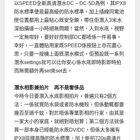
以SPEED全新高清潛水DC – DC-5D為例，其IPX8
防水標準便是最高級的防水標準。加上插線同電池
匣位置都用上最貼心既安全鎖，帶住佢潛入3米水
深拍攝達一小時絕無問題！當然，入到水底，視野
一定無咁好，要好好控制部DC都唔係一件易事。
幸好，一直體貼用家既SPEED係按鈕上亦花盡心
思。只要一按機上面既潛水模式，佢預設既一系列
潛水settings就可以比你安心係水底即時影即時拍
而無需額外再set來set去。
潛水相影兼拍片 再不是奢侈品
今時今日要潛入水底影相拍片，普遍只有2個方
法：一係就買防水袋或者防水機殼，但係動輒都要
幾百至過千蚊，對於唔係專業影相的行家，由其是
一家大小的家庭，就絕對唔划算；第二個方法就係
買一部本身已經能防水既DV/DC，但係大多擁有
IPX8這樣高階的防水標準、加上能拍720p高清片