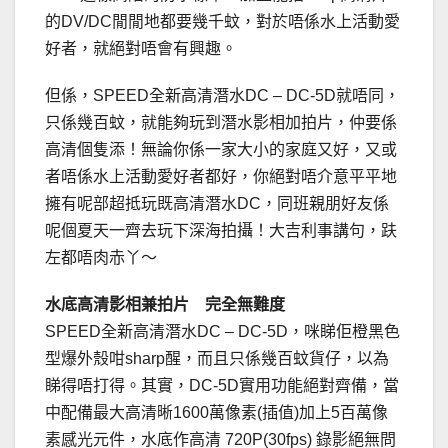
的DV/DC閒閒地都要幾千蚊，對於唔係水上活動愛
好者，就絕對唔會有興趣。
但係，SPEED全新高清潛水DC – DC-5D就唔同，
只係幾百蚊，就能夠玩到潛水影相加拍片，仲要係
高清個隻添！無論你係一家大小的家庭又好，又或
者唔係水上活動愛好者都好，你絕對唔介意平平地
擁有呢部超抵玩既高清潛水DC，同班親朋好友係
呢個夏天一齊去玩下深海拍攝！大吉利事講句，趺
左都唔肉赤丫～
水底高清影相兼拍片 完全無難度
SPEED全新高清潛水DC – DC-5D，咪睇佢橙黑色
型爆外殼咁sharp醒，而且只係幾百蚊貨仔，以為
睇得唔打得。其實，DC-5D實用功能絕對齊備，當
中配備最大高清晰1600萬像素(插值)加上5百萬像
素感光元件，水底作高清 720P(30fps) 錄影絕無問