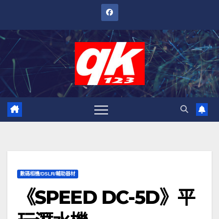
跳
至
內
容
數碼相機/DSLR/輔助器材
《SPEED DC-5D》平