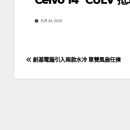
九月 24, 2010
文
創基電腦引入兩款水冷 單雙風扇任揀
章
導
覽