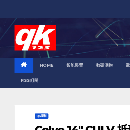
跳
至
內
容
HOME
智能裝置
數碼潮物
電
RSS訂閱
QK場料
Celvo 14″ CULV