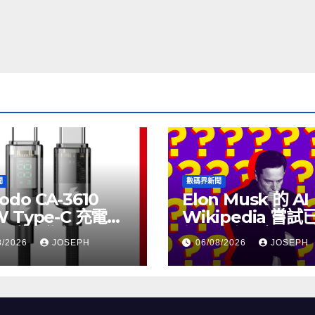
聞
數碼界新聞
odo CA-3610
Elon Musk 的 AI
W Type-C 充電線
Wikipedia 嘗
上市，售價
個月沒有更新了
8/2026
JOSEPH
06/08/2026
JOSEPH
115