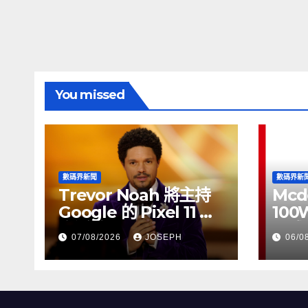
You missed
數碼界新聞
數碼界新
Trevor Noah 將主持
Mcd
Google 的 Pixel 11 推
100
介活動
正式
07/08/2026
JOSEPH
06/0
HK$