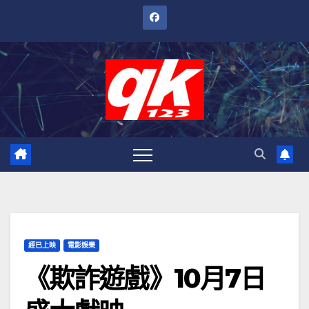
跳
至
內
容
經已上映
電影娛樂
《欺詐遊戲》10月7日