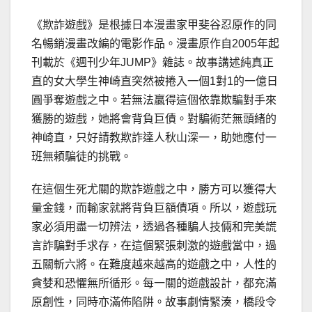
《欺詐遊戲》是根據日本漫畫家甲斐谷忍原作的同
名暢銷漫畫改編的電影作品。漫畫原作自2005年起
刊載於《週刊少年JUMP》雜誌。故事講述純真正
直的女大學生神崎直突然被捲入一個1對1的一億日
圓爭奪遊戲之中。若無法贏得這個依靠欺騙對手來
獲勝的遊戲，她將會背負巨債。對騙術茫無頭緒的
神崎直，只好請教欺詐達人秋山深一，助她應付一
班無頼騙徒的挑戰。
在這個生死尤關的欺詐遊戲之中，勝方可以獲得大
量金錢，而輸家就將背負巨額債項。所以，遊戲玩
家必須用盡一切辨法，透過各種騙人技倆和完美謊
言詐騙對手求存，在這個緊張刺激的遊戲當中，過
五關斬六將。在難度越來越高的遊戲之中，人性的
貪婪和恐懼無所循形。每一關的遊戲設計，都充滿
原創性，同時亦滿佈陷阱。故事劇情緊湊，橋段令