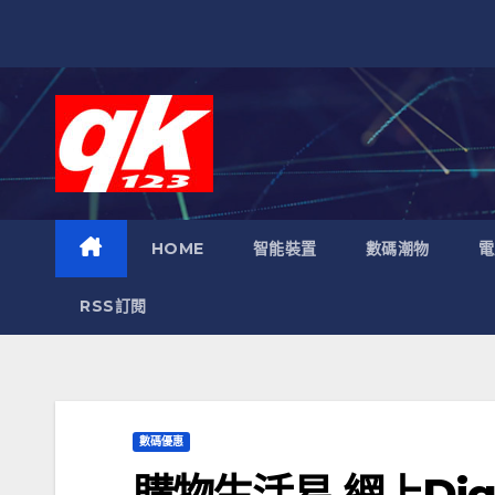
跳
至
內
容
HOME
智能裝置
數碼潮物
電
RSS訂閱
數碼優惠
購物生活易 網上Digit