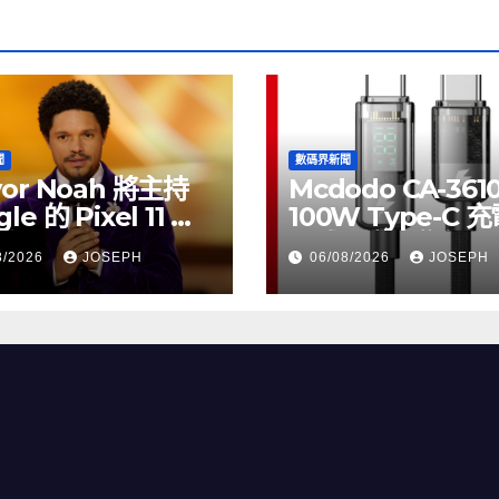
聞
數碼界新聞
vor Noah 將主持
Mcdodo CA-361
le 的 Pixel 11 推
100W Type-C 
動
正式上市，售價
8/2026
JOSEPH
06/08/2026
JOSEPH
HK$115