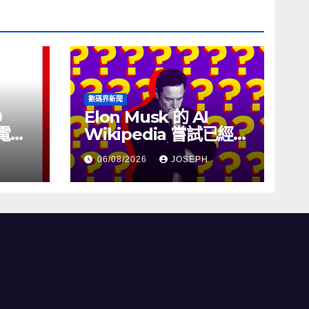
數碼界新聞
0
Elon Musk 的 AI
充電線
Wikipedia 嘗試已經幾
個月沒有更新了
06/08/2026
JOSEPH