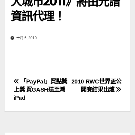
大城市2011》將由光譜
資訊代理！
十月 5, 2010
文
「PayPal」買點獎
2010 RWC世界盃公
上獎 買GASH送至潮
開賽結果出爐
章
iPad
導
覽