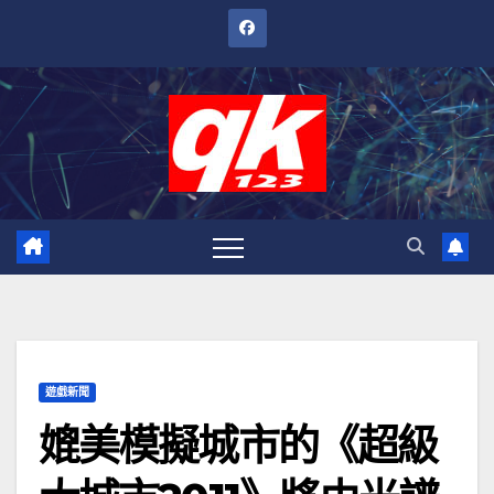
跳
至
內
容
遊戲新聞
媲美模擬城市的《超級