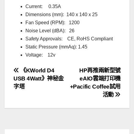
Current: 0.35A
Dimensions (mm): 140 x 140 x 25
Fan Speed (RPM): 1200
Noise Level (dBA): 26
Safety Approvals: CE, RoHS Compliant
Static Pressure (mmAq): 1.45
Voltage: 12v
文
《KWorld D4
HP再推兩新型號
USB 4Watt》神秘金
eAIO雲端打印機
章
字塔
+Pacific Coffee試用
導
活動
覽