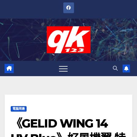
跳
至
內
容
電腦周邊
《GELID WING 14