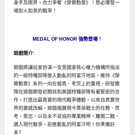
身手及眼界，合力爭奪《榮譽勳章》！勢必爆發一
場如火如荼的戰爭！
MEDAL OF HONOR 強勢登場！
遊戲簡介:
遊戲將讓玩家扮演一支受國家核心權力機構所指派
的一級特種部隊進入動亂的阿富汗地區，維持《榮
譽勳章》系列一向在擬真、考究上的重視，研發團
隊在遊戲開發初期就和美國特種部隊有著緊密的合
作，打造出最真實的現代戰爭體驗。以來自真實世
界的靈感改編，遊戲揭露現今菁英戰士的任務、思
考、意志，以及永不妥協的專業精神。離開二戰、
邁入現代戰爭，前進動亂的阿富汗吧！你準備好
未?