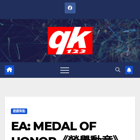
跳
至
內
容
遊戲焦點
EA: MEDAL OF