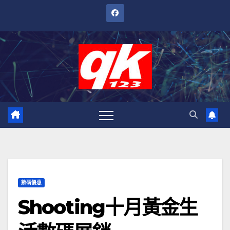
跳
至
內
容
數碼優惠
Shooting十月黃金生