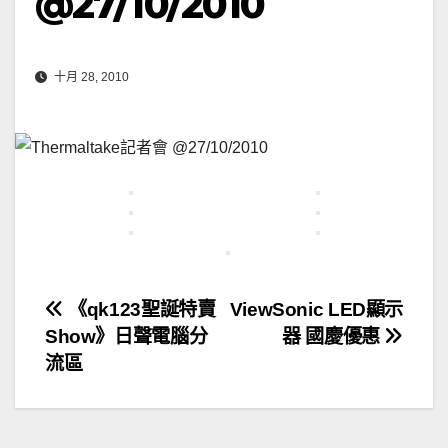
@27/10/2010
十月 28, 2010
文
《qk123聖誕特賣
ViewSonic LED顯示
Show》日聲電腦分
器 國慶優惠
章
流區
導
覽