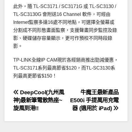
此外，隨 TL-SC3171 / SC3171G 或 TL-SC3130 /
TL-SC3130G 會附送16 Channel 軟件，可經由
Internet監察多達16處不同地點，可選擇全螢幕或
分割成不同形態畫面監察，支援聲畫同步監控及錄
影、硬碟儲存容量顯示，更可作預校不同時段錄
影。
TP-LINK全線IP CAM現於各經銷商推出勁減優惠，
TL-SC3171系列最高節省$120，而TL-SC3130系
列最高更節省$150！
文
DeepCool(九州風
牛魔王最新產品
神)最新筆電散熱座~
E500i 手提萬用充電
章
旋風到港!!
器 (適用於 iPad)
導
覽