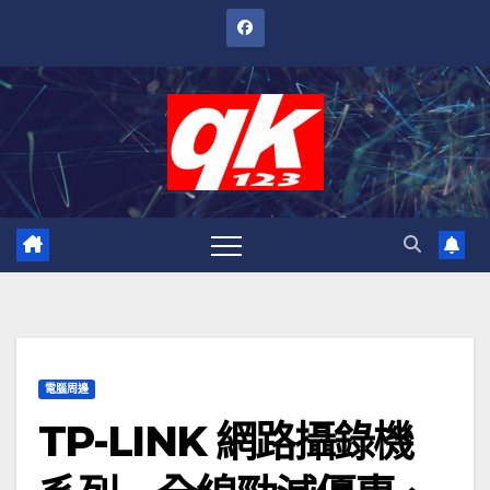
跳
至
內
容
電腦周邊
TP-LINK 網路攝錄機