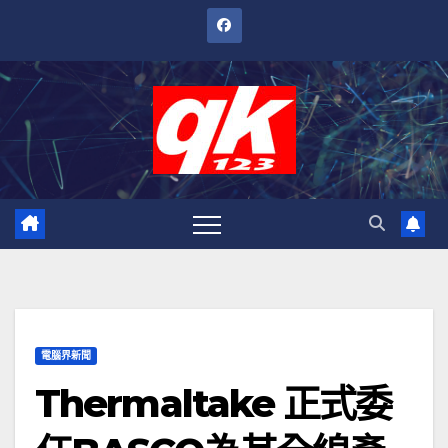
跳
至
內
容
電腦界新聞
Thermaltake 正式委