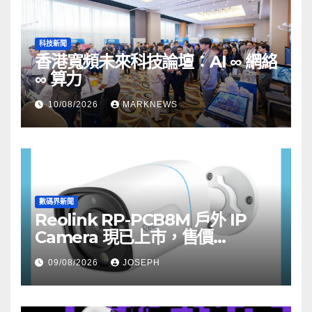
科技新聞
香港寬頻未來科技論壇：AI ∞ 網絡
∞ 算力
10/08/2026
MARKNEWS
數碼界新聞
Reolink RP-PCB8M 戶外 IP
Camera 現已上市，售價
HK$722
09/08/2026
JOSEPH